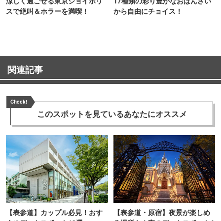
涼しく過ごせる東京ジョイポリ
17種類の彩り豊かなおばんざい
スで絶叫＆ホラーを満喫！
から自由にチョイス！
関連記事
Check!
このスポットを見ている
あなたにオススメ
【表参道】カップル必見！おす
【表参道・原宿】夜景が楽しめ