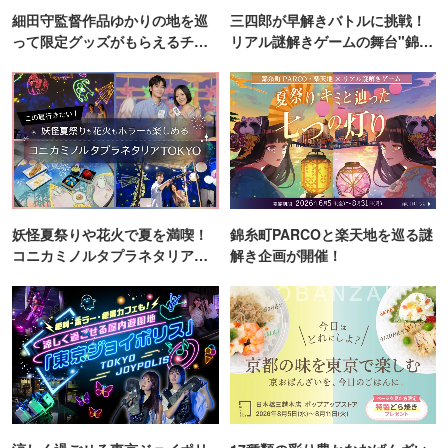
細田守監督作品ゆかりの地を巡
三四郎が早解きバトルに挑戦！
って限定グッズがもらえるチャ
リアル謎解きゲームの舞台"錦糸
ンス！
町PARCO・楽天地"を巡る！
妖怪夏祭りや花火で夏を満喫！
錦糸町PARCOと楽天地を巡る謎
コニカミノルタプラネタリア
解き企画が開催！
TOKYO