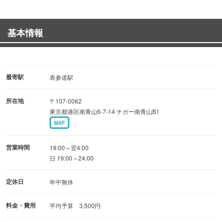
大スクリーンに充実の音響セット、DJにバンド機材も完備
しておりますので、
基本情報
演奏したい！DJしたい！プロジェクター使いたい！など
様々なユーザーへおすすめ！
■FOOD MENU■
最寄駅
表参道駅
鶏肉の紹興酒漬け …700円（税込）
所在地
〒107-0062
海老のチリソース …800円（税込）
東京都港区南青山6-7-14 チガー南青山B1
桜海老とザーサイの炒飯…650円（税込）
MAP
■お酒の品揃えにも自信あり■
営業時間
19:00～翌4:00
日 19:00～24:00
■パーティープラン■
定休日
年中無休
人数、ご予算に応じてスタッフが親切サポート◎
エキサイティングなパーティーになること間違いナシ！
料金・費用
平均予算 3,500円