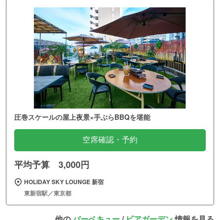
圧巻スケールの屋上夜景×手ぶらBBQを堪能
空席確認・予約
平均予算 3,000円
HOLIDAY SKY LOUNGE 新宿
東新宿駅／東京都
他の
バーベキュー
/
ビアガーデン
情報を見る