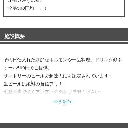
全品500円均一！！
施設概要
その日仕入れた新鮮なホルモンや一品料理、ドリンク類も
オール500円でご提供。
サントリーのビールの超達人にも認定されています！
生ビールは絶対の自信アリ！！
七厘の炭で焼くアツアツの肉をご堪能ください。
焼酎や日本酒やワイン、ハイボールとお酒も充実してます
続きを読む
よ！
～ぐるなびからのご予約のお客様限定～