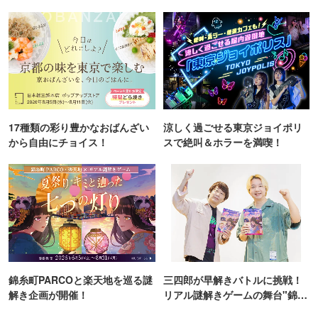
ンス！
TOKYO
17種類の彩り豊かなおばんざい
涼しく過ごせる東京ジョイポリ
から自由にチョイス！
スで絶叫＆ホラーを満喫！
錦糸町PARCOと楽天地を巡る謎
三四郎が早解きバトルに挑戦！
解き企画が開催！
リアル謎解きゲームの舞台"錦糸
町PARCO・楽天地"を巡る！