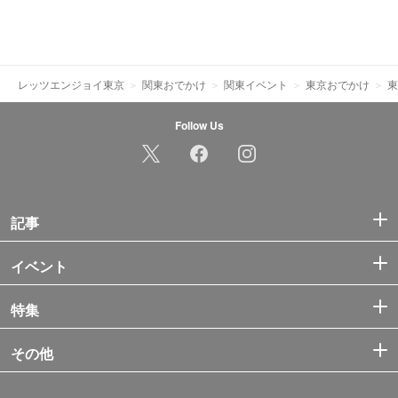
レッツエンジョイ東京
関東おでかけ
関東イベント
東京おでかけ
東
Follow Us
記事
イベント
特集
その他