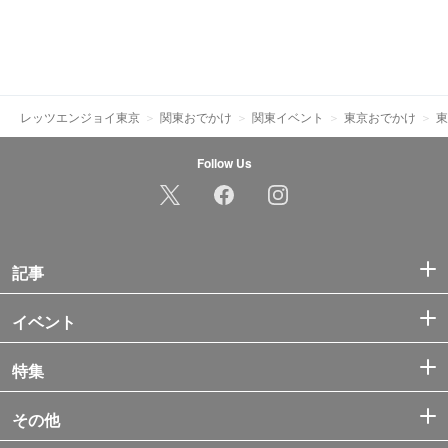
レッツエンジョイ東京
関東おでかけ
関東イベント
東京おでかけ
東
Follow Us
記事
イベント
特集
その他