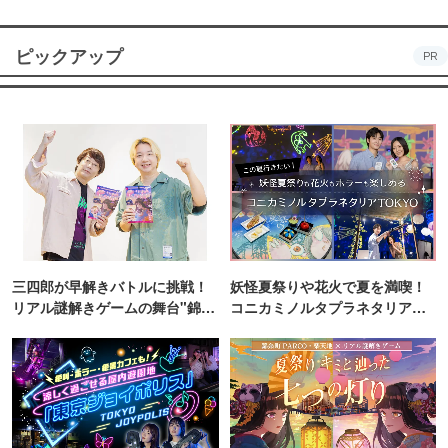
ピックアップ
PR
三四郎が早解きバトルに挑戦！
妖怪夏祭りや花火で夏を満喫！
リアル謎解きゲームの舞台"錦糸
コニカミノルタプラネタリア
町PARCO・楽天地"を巡る！
TOKYO