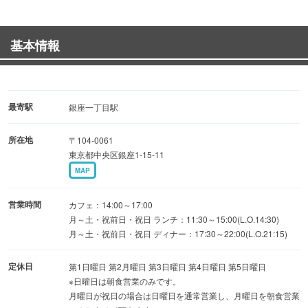
【アモーレコース】全10品パスタ食べ放題2時間＆3時間フ
リードリンク付…6000円
基本情報
【カウンターorハイカウンターコース】2時間フリードリン
ク付 …2500円
◆大人数での飲み会に◆
最寄駅
銀座一丁目駅
貸切着席：３０名様 立食：４０名様まで
所在地
〒104-0061
飲み放題付パーティープラン 2500円～ご用意しておりま
東京都中央区銀座1-15-11
す！
MAP
営業時間
カフェ：14:00～17:00
月～土・祝前日・祝日 ランチ：11:30～15:00(L.O.14:30)
月～土・祝前日・祝日 ディナー：17:30～22:00(L.O.21:15)
定休日
第1日曜日 第2月曜日 第3日曜日 第4日曜日 第5日曜日
※日曜日は朝食営業のみです。
月曜日が祝日の場合は日曜日を通常営業し、月曜日を朝食営業