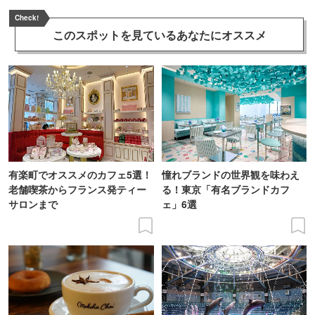
Check!
このスポットを見ている
あなたにオススメ
有楽町でオススメのカフェ5選！
憧れブランドの世界観を味わえ
老舗喫茶からフランス発ティー
る！東京「有名ブランドカフ
サロンまで
ェ」6選