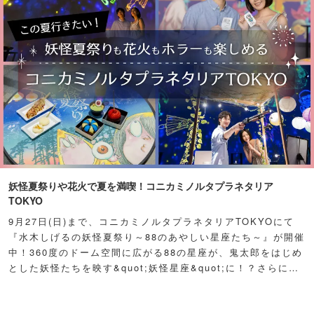
妖怪夏祭りや花火で夏を満喫！コニカミノルタプラネタリア
TOKYO
9月27日(日)まで、コニカミノルタプラネタリアTOKYOにて
『水木しげるの妖怪夏祭り～88のあやしい星座たち～』が開催
中！360度のドーム空間に広がる88の星座が、鬼太郎をはじめ
とした妖怪たちを映す&quot;妖怪星座&quot;に！？さらに例
年人気の夏祭り屋台も妖怪仕様で登場！怪しくもどこか愛らし
い妖怪たちが潜む不思議な空間に、ぜひ訪れてみて！