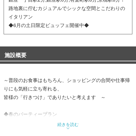
路地裏に佇むカジュアルでシックな空間とこだわりの
イタリアン
◆6月の土日限定ビュッフェ開催中◆
施設概要
～普段のお食事はもちろん、ショッピングの合間や仕事帰
りにも気軽に立ち寄れる、
皆様の「行きつけ」でありたいと考えます ～
◆春のパーティープラン
【フェリーチェコース】全7品2時間フリードリンク
続きを読む
付 …4500円