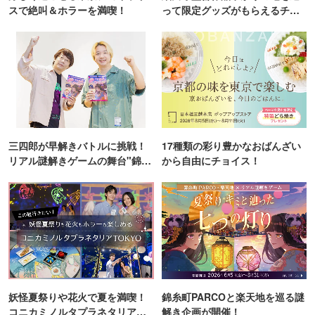
スで絶叫＆ホラーを満喫！
って限定グッズがもらえるチャ
ンス！
三四郎が早解きバトルに挑戦！
17種類の彩り豊かなおばんざい
リアル謎解きゲームの舞台"錦糸
から自由にチョイス！
町PARCO・楽天地"を巡る！
妖怪夏祭りや花火で夏を満喫！
錦糸町PARCOと楽天地を巡る謎
コニカミノルタプラネタリア
解き企画が開催！