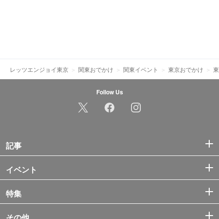
レッツエンジョイ東京
関東おでかけ
関東イベント
東京おでかけ
東
Follow Us
記事
イベント
特集
その他