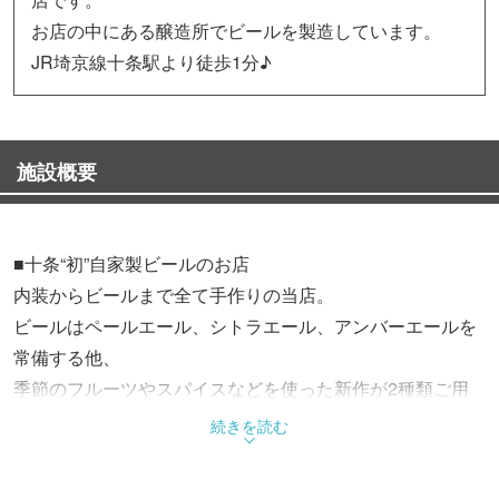
お店の中にある醸造所でビールを製造しています。
JR埼京線十条駅より徒歩1分♪
施設概要
■十条“初”自家製ビールのお店
内装からビールまで全て手作りの当店。
ビールはペールエール、シトラエール、アンバーエールを
常備する他、
季節のフルーツやスパイスなどを使った新作が2種類ご用
意♪
続きを読む
■ご利用方法