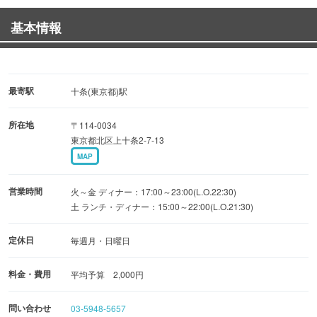
一階は立ち飲みスペースでキャッシュオンデリバリー（注
基本情報
文ごとのお支払い）。
二階はテーブル席で、テーブル毎の会計となります。
最寄駅
十条(東京都)駅
所在地
〒114-0034
東京都北区上十条2-7-13
MAP
営業時間
火～金 ディナー：17:00～23:00(L.O.22:30)
土 ランチ・ディナー：15:00～22:00(L.O.21:30)
定休日
毎週月・日曜日
料金・費用
平均予算 2,000円
問い合わせ
03-5948-5657