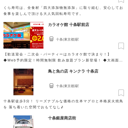
くら寿司は、全食材「四大添加物無添加」に取り組む、安心してお
食事を楽しんで頂ける大人気回転寿司です。
カラオケ館 十条駅前店
十条(東京都)駅
【歓送迎会・二次会・パーティーはカラオケ館で決まり！】
◆Web予約限定！時間無制限 飲み放題プラン新登場！ ◆大画面と
綺麗なお部屋でわいわい楽しく特別なひと時を♪
鳥と魚の店 キンクラ 十条店
十条(東京都)駅
十条駅徒歩3分！ リーズナブルな価格の生本マグロと本格炭火焼鳥
を 落ち着いた空間でおもてなし♪
十条銀座商店街