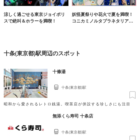
涼しく過ごせる東京ジョイポリ
妖怪夏祭りや花火で夏を満喫！
スで絶叫＆ホラーを満喫！
コニカミノルタプラネタリア
TOKYO
十条(東京都)駅周辺のスポット
十條湯
十条(東京都)駅
昭和から愛されるレトロ銭湯。喫茶店が併設する珍しさにも注目
無添くら寿司 十条店
十条(東京都)駅