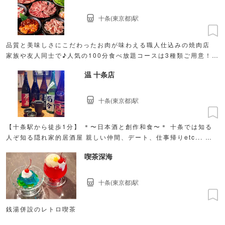
十条(東京都)駅
品質と美味しさにこだわったお肉が味わえる職人仕込みの焼肉店
家族や友人同士で♪人気の100分食べ放題コースは3種類ご用意！
3,289円（税込）〜
温 十条店
十条(東京都)駅
【十条駅から徒歩1分】 ＊〜日本酒と創作和食〜＊ 十条では知る
人ぞ知る隠れ家的居酒屋 親しい仲間、デート、仕事帰りetc... ほ
っこりするひとときを温で....
喫茶深海
十条(東京都)駅
銭湯併設のレトロ喫茶