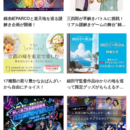
錦糸町PARCOと楽天地を巡る謎
三四郎が早解きバトルに挑戦！
解き企画が開催！
リアル謎解きゲームの舞台"錦糸
町PARCO・楽天地"を巡る！
17種類の彩り豊かなおばんざい
細田守監督作品ゆかりの地を巡
から自由にチョイス！
って限定グッズがもらえるチャ
ンス！