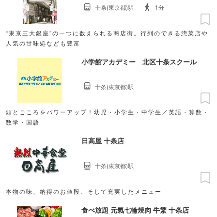
十条(東京都)駅
1分
“東京三大銀座”の一つに数えられる商店街。行列のできる惣菜店や
人気の甘味処なども豊富
小学館アカデミー 北区十条スクール
十条(東京都)駅
頭とこころをパワーアップ！幼児・小学生・中学生／英語・算数・
数学・国語
日高屋 十条店
十条(東京都)駅
本物の味、納得のお値段、そして充実したメニュー
食べ放題 元氣七輪焼肉 牛繁 十条店