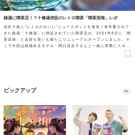
銭湯に喫茶店！？十條湯併設のレトロ喫茶「喫茶深海」レポ
北区十条に“レトロかわいい”ニュースポットを発見！長年愛されて
きた銭湯「十條湯」に併設されていた喫茶店が、2021年8月に「喫
茶深海」と名前も装いも新たにリニューアルオープンしました。そ
こで今回は銭湯好きモデル・関口百合子さんと一緒に実際にスポッ
トを訪問。銭湯フロアも含め、魅力や新しくなったポイントをご紹
介します！※本記事は2021年に制作した記事を基に、価格等を最新
の情報に更新しています。
ピックアップ
PR