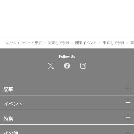
レッツエンジョイ東京
関東おでかけ
関東イベント
東京おでかけ
東
Follow Us
記事
イベント
特集
その他