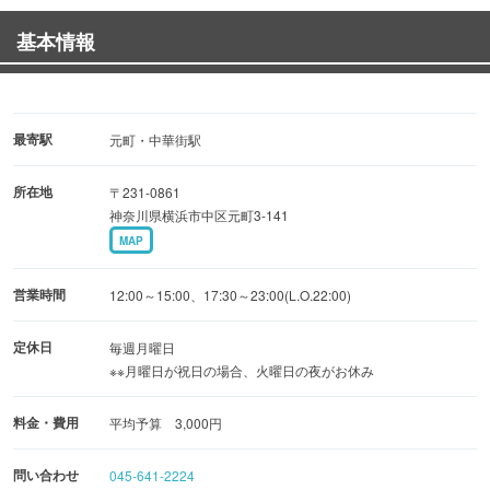
素材と調理にこだわった自慢の和風創作料理とお酒を心ゆ
基本情報
くまでお楽しみください。
最寄駅
元町・中華街駅
所在地
〒231-0861
神奈川県横浜市中区元町3-141
MAP
営業時間
12:00～15:00、17:30～23:00(L.O.22:00)
定休日
毎週月曜日
※※月曜日が祝日の場合、火曜日の夜がお休み
料金・費用
平均予算 3,000円
問い合わせ
045-641-2224