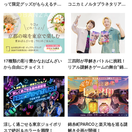
って限定グッズがもらえるチャ
コニカミノルタプラネタリア
ンス！
TOKYO
17種類の彩り豊かなおばんざい
三四郎が早解きバトルに挑戦！
から自由にチョイス！
リアル謎解きゲームの舞台"錦糸
町PARCO・楽天地"を巡る！
涼しく過ごせる東京ジョイポリ
錦糸町PARCOと楽天地を巡る謎
スで絶叫＆ホラーを満喫！
解き企画が開催！