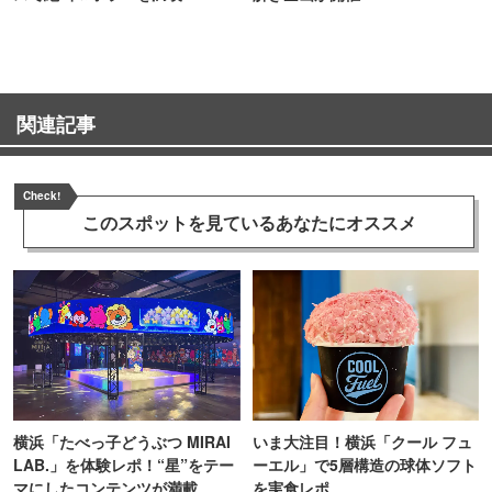
関連記事
Check!
このスポットを見ている
あなたにオススメ
横浜「たべっ子どうぶつ MIRAI
いま大注目！横浜「クール フュ
LAB.」を体験レポ！“星”をテー
ーエル」で5層構造の球体ソフト
マにしたコンテンツが満載
を実食レポ