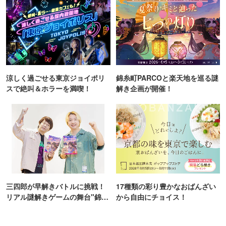
涼しく過ごせる東京ジョイポリ
錦糸町PARCOと楽天地を巡る謎
スで絶叫＆ホラーを満喫！
解き企画が開催！
三四郎が早解きバトルに挑戦！
17種類の彩り豊かなおばんざい
リアル謎解きゲームの舞台"錦糸
から自由にチョイス！
町PARCO・楽天地"を巡る！