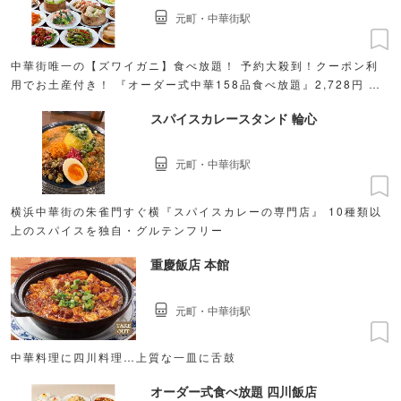
元町・中華街駅
中華街唯一の【ズワイガニ】食べ放題！ 予約大殺到！クーポン利
用でお土産付き！ 『オーダー式中華158品食べ放題』2,728円 中
華街で食べ尽くす四大中華料理〜「老北京」
スパイスカレースタンド 輪心
元町・中華街駅
横浜中華街の朱雀門すぐ横『スパイスカレーの専門店』 10種類以
上のスパイスを独自・グルテンフリー
重慶飯店 本館
元町・中華街駅
中華料理に四川料理…上質な一皿に舌鼓
オーダー式食べ放題 四川飯店