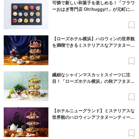
可憐で新しい和菓子を楽しめる！「フラワ
ーおはぎ専門店 Oh!huggy!!」が元町にオ
ープン
【ローズホテル横浜】ハロウィンの世界観
を満喫できるミステリアスなアフタヌーン
ティー！
繊細なシャインマスカットスイーツに注
目！「ローズホテル横浜」の秋アフタヌー
ンティー
【ホテルニューグランド】ミステリアスな
世界観のハロウィンアフタヌーンティーが
登場！