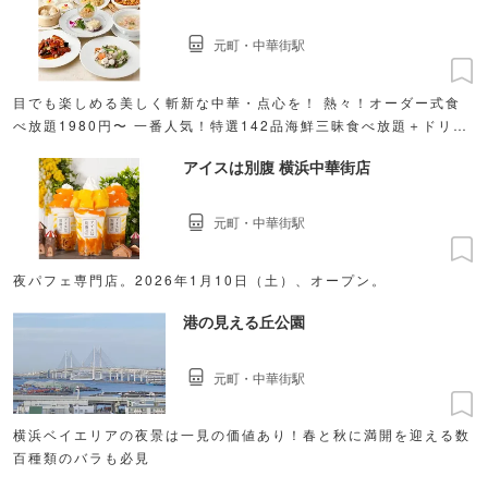
元町・中華街駅
目でも楽しめる美しく斬新な中華・点心を！ 熱々！オーダー式食
べ放題1980円〜 一番人気！特選142品海鮮三昧食べ放題＋ドリン
クバーor生ビール一杯！2,480円
アイスは別腹 横浜中華街店
元町・中華街駅
夜パフェ専門店。2026年1月10日（土）、オープン。
港の見える丘公園
元町・中華街駅
横浜ベイエリアの夜景は一見の価値あり！春と秋に満開を迎える数
百種類のバラも必見