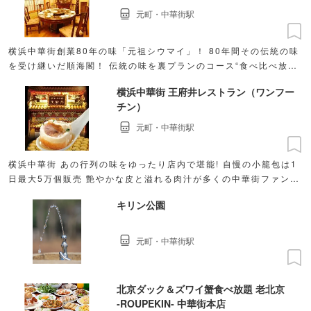
元町・中華街駅
横浜中華街創業80年の味「元祖シウマイ」！ 80年間その伝統の味
を受け継いだ順海閣！ 伝統の味を裏プランのコース“食べ比べ放
題”でもお召し上がり頂けます！
横浜中華街 王府井レストラン（ワンフー
チン）
元町・中華街駅
横浜中華街 あの行列の味をゆったり店内で堪能! 自慢の小籠包は1
日最大5万個販売 艶やかな皮と溢れる肉汁が多くの中華街ファンを
魅了 優雅な異空間☆宴会個室5〜36名様
キリン公園
元町・中華街駅
北京ダック＆ズワイ蟹食べ放題 老北京
‐ROUPEKIN‐ 中華街本店