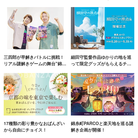
TOKYO
三四郎が早解きバトルに挑戦！
細田守監督作品ゆかりの地を巡
リアル謎解きゲームの舞台"錦糸
って限定グッズがもらえるチャ
町PARCO・楽天地"を巡る！
ンス！
17種類の彩り豊かなおばんざい
錦糸町PARCOと楽天地を巡る謎
から自由にチョイス！
解き企画が開催！