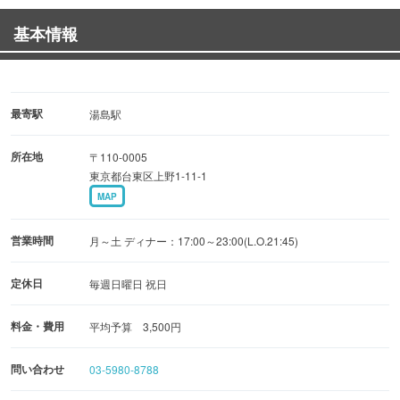
「宮崎県で飼育されている鶏の品種」
基本情報
やわらかさの中にも適度な歯ごたえがあり噛むほどに味が
染み出す。
【きなこ豚とは？】
きな粉を混ぜたエサで育てる豚の肉質は、脂身にほんのり
最寄駅
湯島駅
とした甘味とやわらかさがあるのが特徴です。
所在地
〒110-0005
東京都台東区上野1-11-1
MAP
営業時間
月～土 ディナー：17:00～23:00(L.O.21:45)
定休日
毎週日曜日 祝日
料金・費用
平均予算 3,500円
問い合わせ
03-5980-8788