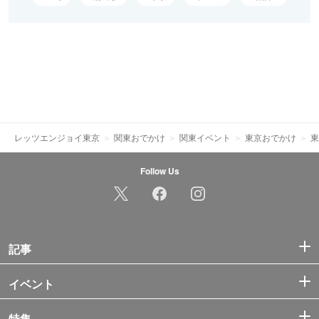
レッツエンジョイ東京
関東おでかけ
関東イベント
東京おでかけ
東
Follow Us
記事
イベント
特集