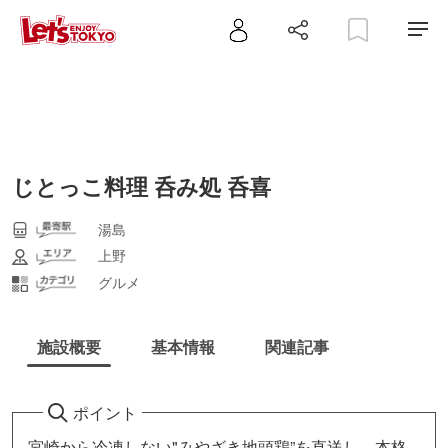
じとっこ料理 呑み処 呑喜
湯島
上野
グルメ
施設概要
基本情報
関連記事
ポイント
宮崎から冷凍しない"みやざき地頭鶏”を直送し。本格