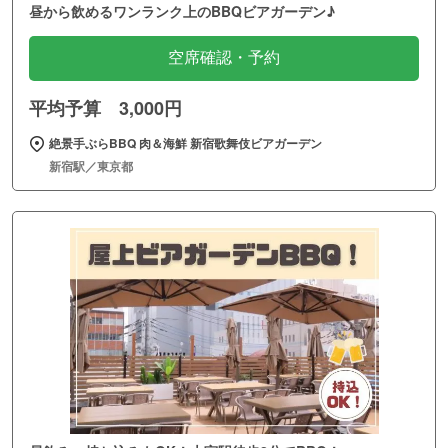
昼から飲めるワンランク上のBBQビアガーデン♪
空席確認・予約
平均予算 3,000円
絶景手ぶらBBQ 肉＆海鮮 新宿歌舞伎ビアガーデン
新宿駅／東京都