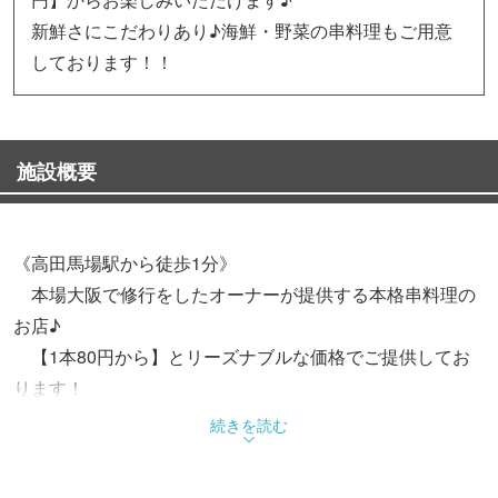
新鮮さにこだわりあり♪海鮮・野菜の串料理もご用意
しております！！
施設概要
《高田馬場駅から徒歩1分》
本場大阪で修行をしたオーナーが提供する本格串料理の
お店♪
【1本80円から】とリーズナブルな価格でご提供してお
ります！
串料理は種類も豊富！お気に入りの串料理を見つけてく
続きを読む
ださい☆