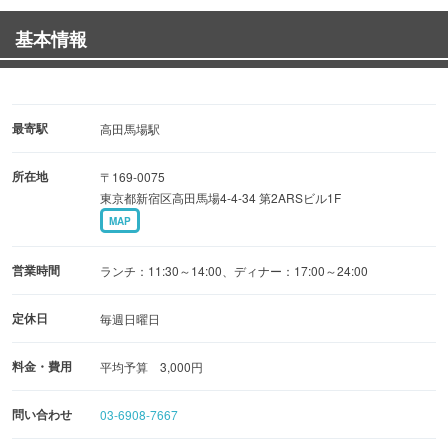
◆ハッピーアワー（18：00まで）
基本情報
生ビール・ハイボール・サワー・ソフトドリンク 1杯
200円！！
◆ランチ営業やってます！
最寄駅
高田馬場駅
ランチはなんと…！ワンコイン！！500円でご提供♪
所在地
〒169-0075
東京都新宿区高田馬場4-4-34 第2ARSビル1F
■ぐるなびを見た！でサービス■
MAP
ぐるなびを見た！と言って頂いたお客様に、生ビールorハ
イボール 一杯サービス致します！
営業時間
ランチ：11:30～14:00、ディナー：17:00～24:00
本場の串カツをぜひご賞味ください☆
定休日
毎週日曜日
料金・費用
平均予算 3,000円
問い合わせ
03-6908-7667