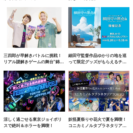
三四郎が早解きバトルに挑戦！
細田守監督作品ゆかりの地を巡
リアル謎解きゲームの舞台"錦糸
って限定グッズがもらえるチャ
町PARCO・楽天地"を巡る！
ンス！
涼しく過ごせる東京ジョイポリ
妖怪夏祭りや花火で夏を満喫！
スで絶叫＆ホラーを満喫！
コニカミノルタプラネタリア
TOKYO