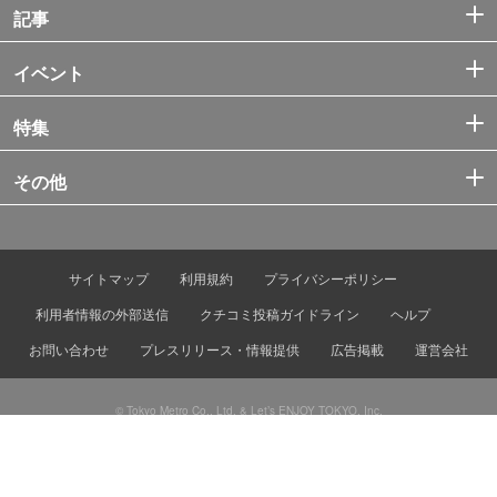
記事
イベント
特集
その他
サイトマップ
利用規約
プライバシーポリシー
利用者情報の外部送信
クチコミ投稿ガイドライン
ヘルプ
お問い合わせ
プレスリリース・情報提供
広告掲載
運営会社
© Tokyo Metro Co., Ltd. & Let’s ENJOY TOKYO, Inc.