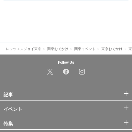
レッツエンジョイ東京
関東おでかけ
関東イベント
東京おでかけ
東
Follow Us
記事
イベント
特集