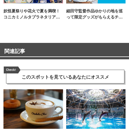
妖怪夏祭りや花火で夏を満喫！
細田守監督作品ゆかりの地を巡
コニカミノルタプラネタリア
って限定グッズがもらえるチャ
TOKYO
ンス！
関連記事
Check!
このスポットを見ている
あなたにオススメ