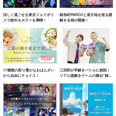
涼しく過ごせる東京ジョイポリ
錦糸町PARCOと楽天地を巡る謎
スで絶叫＆ホラーを満喫！
解き企画が開催！
17種類の彩り豊かなおばんざい
三四郎が早解きバトルに挑戦！
から自由にチョイス！
リアル謎解きゲームの舞台"錦糸
町PARCO・楽天地"を巡る！