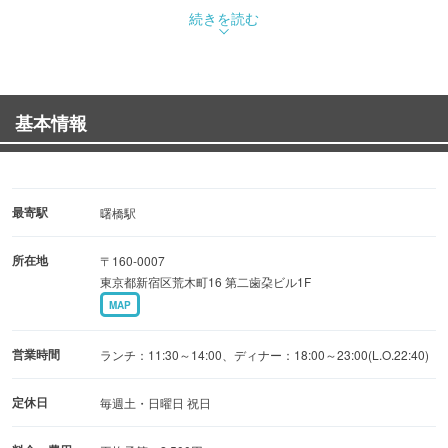
続きを読む
ズラリとお酒が並んだカウンターで、種類豊富なシェリー
や各国のウイスキー、
基本情報
オリジナルカクテル、アジアビールなど幅広く楽しめる美
味しいお酒で乾杯！！
生ビールは、人気のアサヒスーパードライ ドライプレミア
ムを楽しめます。
最寄駅
曙橋駅
所在地
〒160-0007
落ちついた雰囲気の中でゆっくりと流れる楽しい時間をお
東京都新宿区荒木町16 第二歯朶ビル1F
過ごしください。
MAP
豊富なお酒の飲み放題と前菜、サラダ、一品料理、〆のカ
営業時間
ランチ：11:30～14:00、ディナー：18:00～23:00(L.O.22:40)
レーなどが楽しめる5000円コースもあります！
※宴会は貸切のみご予約承ります。
定休日
毎週土・日曜日 祝日