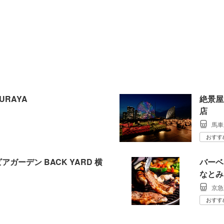
URAYA
絶景屋
店
馬車
おすす
ガーデン BACK YARD 横
バーベキ
なとみ
京急
おすす