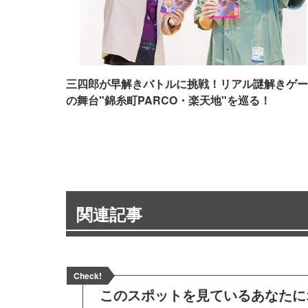
三四郎が早解きバトルに挑戦！リアル謎解きゲー
の舞台"錦糸町PARCO・楽天地"を巡る！
関連記事
Check!
このスポットを見ている
あなたに