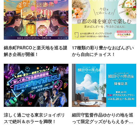
錦糸町PARCOと楽天地を巡る謎
17種類の彩り豊かなおばんざい
解き企画が開催！
から自由にチョイス！
涼しく過ごせる東京ジョイポリ
細田守監督作品ゆかりの地を巡
スで絶叫＆ホラーを満喫！
って限定グッズがもらえるチャ
ンス！