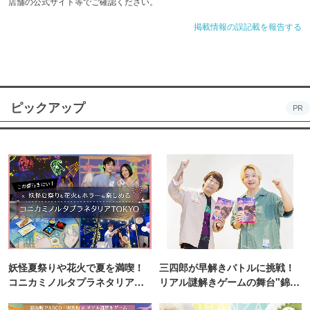
店舗の公式サイト等でご確認ください。
掲載情報の誤記載を報告する
ピックアップ
PR
妖怪夏祭りや花火で夏を満喫！
三四郎が早解きバトルに挑戦！
コニカミノルタプラネタリア
リアル謎解きゲームの舞台"錦糸
TOKYO
町PARCO・楽天地"を巡る！