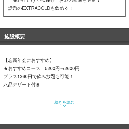
話題のEXTRACOLDも飲める！
施設概要
【忘新年会におすすめ】
★おすすめコース 5200円→2600円
プラス1260円で飲み放題も可能！
八品デザート付き
【豪華】
続きを読む
★おすすめコース 7980円→4980円（特別価格）
フカヒレなど豪華食材をふんだんに使ったコースです。
その他全3種類のコースを取り揃えています。２名様より