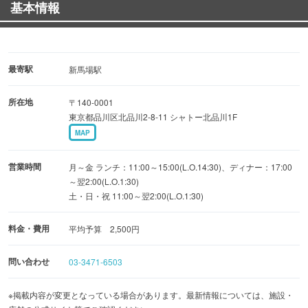
基本情報
【不動の人気ランキング】
１．自家製餃子（ニンニク未使用）
２．麻婆豆腐 （中華の定番）
最寄駅
新馬場駅
３．バンバンジー
所在地
〒140-0001
４．チヂミ（タレまで全て自家製）
東京都品川区北品川2-8-11 シャトー北品川1F
５．シュウマイ（やわらかジューシィー）
MAP
【イベント情報】
営業時間
月～金 ランチ：11:00～15:00(L.O.14:30)、ディナー：17:00
記念日特典
～翌2:00(L.O.1:30)
土・日・祝 11:00～翌2:00(L.O.1:30)
コース予約特典
料金・費用
平均予算 2,500円
問い合わせ
03-3471-6503
※掲載内容が変更となっている場合があります。最新情報については、施設・