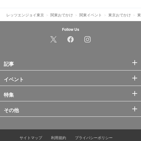
レッツエンジョイ東京
関東おでかけ
関東イベント
東京おでかけ
東
Follow Us
記事
イベント
特集
その他
サイトマップ
利用規約
プライバシーポリシー