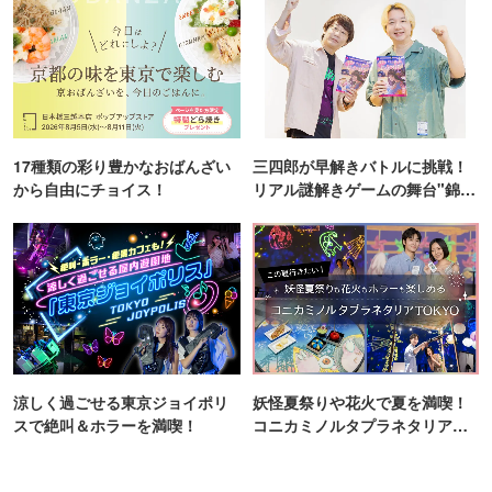
17種類の彩り豊かなおばんざい
三四郎が早解きバトルに挑戦！
から自由にチョイス！
リアル謎解きゲームの舞台"錦糸
町PARCO・楽天地"を巡る！
涼しく過ごせる東京ジョイポリ
妖怪夏祭りや花火で夏を満喫！
スで絶叫＆ホラーを満喫！
コニカミノルタプラネタリア
TOKYO