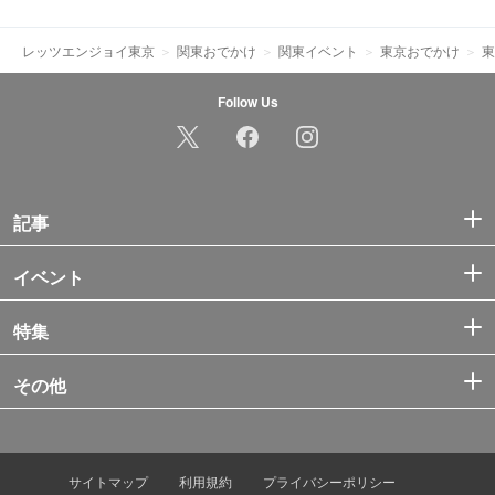
レッツエンジョイ東京
関東おでかけ
関東イベント
東京おでかけ
東
Follow Us
記事
イベント
特集
その他
サイトマップ
利用規約
プライバシーポリシー