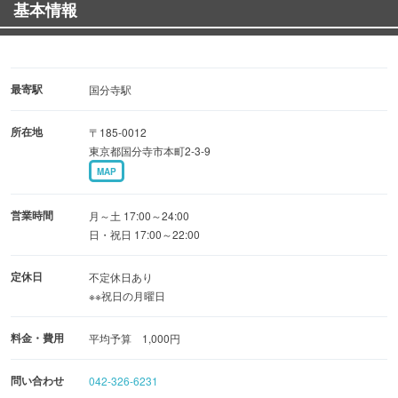
基本情報
す。
吟味した旬の食材、厳選された油、
そして職人の技で揚げられる天婦羅は絶品。
最寄駅
国分寺駅
所在地
〒185-0012
仕入れ状況によりお品書きは異なりますので、
東京都国分寺市本町2-3-9
天婦羅をご希望の方は
MAP
前日にご予約いただきますようお願いいたします。
営業時間
月～土 17:00～24:00
日・祝日 17:00～22:00
また、各種ご宴会のご予約も承ります。
定休日
不定休日あり
※※祝日の月曜日
コース内容のご希望に応じて仕入れて参りますので、
お気軽にお問い合わせくださいませ。
料金・費用
平均予算 1,000円
問い合わせ
042-326-6231