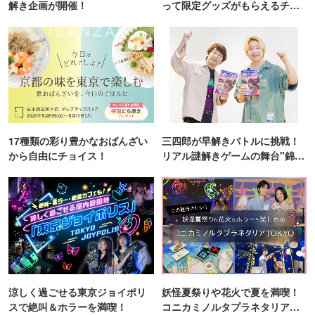
解き企画が開催！
って限定グッズがもらえるチャ
ンス！
17種類の彩り豊かなおばんざい
三四郎が早解きバトルに挑戦！
から自由にチョイス！
リアル謎解きゲームの舞台"錦糸
町PARCO・楽天地"を巡る！
涼しく過ごせる東京ジョイポリ
妖怪夏祭りや花火で夏を満喫！
スで絶叫＆ホラーを満喫！
コニカミノルタプラネタリア