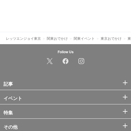
レッツエンジョイ東京
関東おでかけ
関東イベント
東京おでかけ
東
Follow Us
記事
イベント
特集
その他