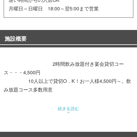
月曜日～日曜日 18:00～翌5:00まで営業
施設概要
2時間飲み放題付き宴会貸切コー
ス・・・4,500円
10人以上で貸切O．K！お一人様4,500円～。飲
み放題コース多数用意
モダンな入り口をくぐれば店内は誰かの家に遊びに来たか
続きを読む
のような居心地の良さです。豊富なお酒はもちろん美味し
い料理があるのも大きな魅力。好みの味付けで楽しめる
「本格タイラーメン」や、じっくり煮込んだ「牛すじシチ