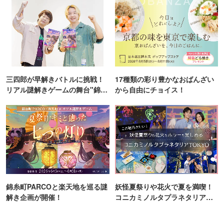
三四郎が早解きバトルに挑戦！
17種類の彩り豊かなおばんざい
リアル謎解きゲームの舞台"錦糸
から自由にチョイス！
町PARCO・楽天地"を巡る！
錦糸町PARCOと楽天地を巡る謎
妖怪夏祭りや花火で夏を満喫！
解き企画が開催！
コニカミノルタプラネタリア
TOKYO