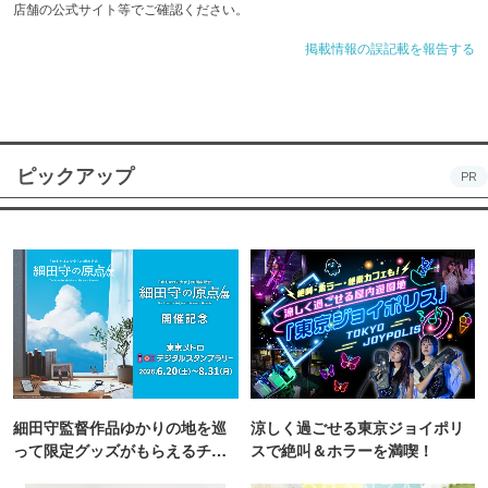
店舗の公式サイト等でご確認ください。
掲載情報の誤記載を報告する
ピックアップ
PR
細田守監督作品ゆかりの地を巡
涼しく過ごせる東京ジョイポリ
って限定グッズがもらえるチャ
スで絶叫＆ホラーを満喫！
ンス！