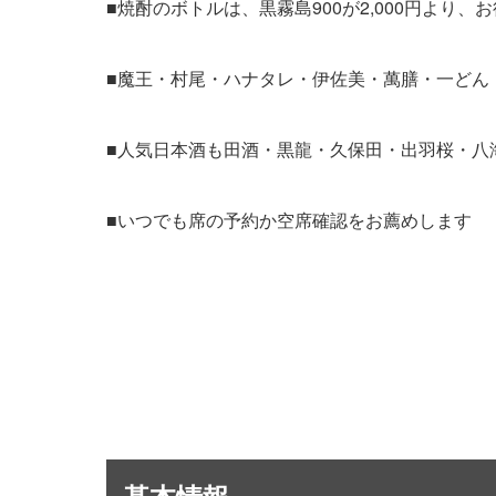
■焼酎のボトルは、黒霧島900が2,000円より
■魔王・村尾・ハナタレ・伊佐美・萬膳・一どん
■人気日本酒も田酒・黒龍・久保田・出羽桜・八
■いつでも席の予約か空席確認をお薦めします