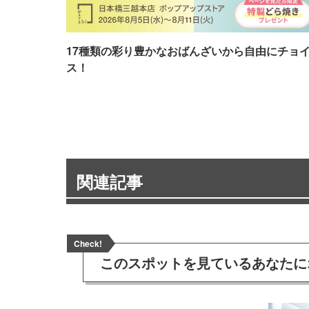
17種類の彩り豊かなおばんざいから自由にチョ
ス！
関連記事
Check!
このスポットを見ている
あなたに