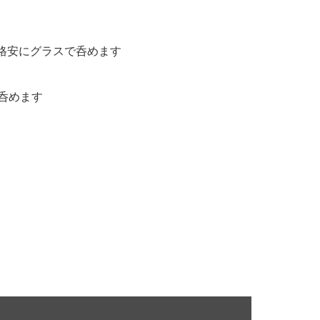
格安にグラスで呑めます
呑めます