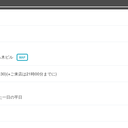
あら木ビル
MAP
22:30)(※ご来店は21時00分までに)
た一日の平日