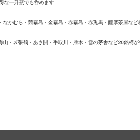
、お得な一升瓶でも呑めます
・なかむら・茜霧島・金霧島・赤霧島・赤兎馬・薩摩茶屋など
海山・〆張鶴・あさ開・手取川・雁木・雪の茅舎など20銘柄が