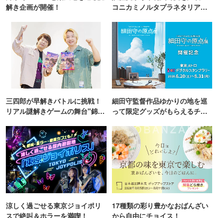
解き企画が開催！
コニカミノルタプラネタリア
TOKYO
三四郎が早解きバトルに挑戦！
細田守監督作品ゆかりの地を巡
リアル謎解きゲームの舞台"錦糸
って限定グッズがもらえるチャ
町PARCO・楽天地"を巡る！
ンス！
涼しく過ごせる東京ジョイポリ
17種類の彩り豊かなおばんざい
スで絶叫＆ホラーを満喫！
から自由にチョイス！