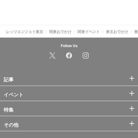
レッツエンジョイ東京
関東おでかけ
関東イベント
東京おでかけ
東
Follow Us
記事
イベント
特集
その他