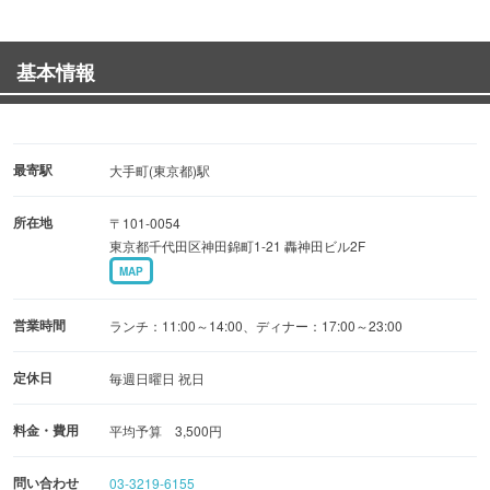
その実現のために努めて参ります！
基本情報
店内は４人掛けテーブル６席、丸テーブル３席をご用意い
たしております☆
大人数の宴会用にも席を組み替えますのでご用命ございま
最寄駅
大手町(東京都)駅
したらお電話にてご相談下さい！
所在地
〒101-0054
東京都千代田区神田錦町1-21 轟神田ビル2F
2013年７月当店の看板辣子鶏を始め、人気メニューが雑誌
MAP
＜近代食堂＞８月号に掲載されました。
是非お店で試してみてください！ご来店を待ちしておりま
営業時間
ランチ：11:00～14:00、ディナー：17:00～23:00
す！
定休日
毎週日曜日 祝日
料金・費用
平均予算 3,500円
問い合わせ
03-3219-6155