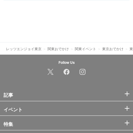
レッツエンジョイ東京
関東おでかけ
関東イベント
東京おでかけ
東
Follow Us
記事
イベント
特集