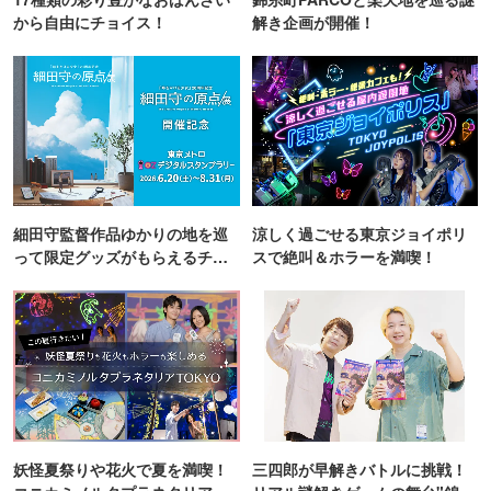
から自由にチョイス！
解き企画が開催！
細田守監督作品ゆかりの地を巡
涼しく過ごせる東京ジョイポリ
って限定グッズがもらえるチャ
スで絶叫＆ホラーを満喫！
ンス！
妖怪夏祭りや花火で夏を満喫！
三四郎が早解きバトルに挑戦！