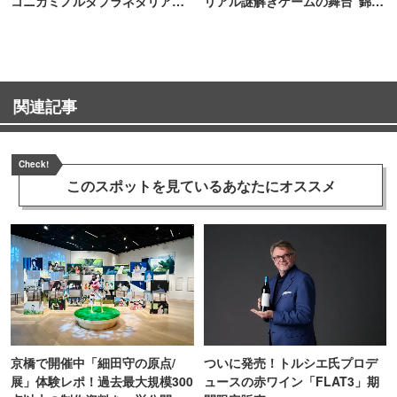
コニカミノルタプラネタリア
リアル謎解きゲームの舞台"錦糸
TOKYO
町PARCO・楽天地"を巡る！
関連記事
Check!
このスポットを見ている
あなたにオススメ
京橋で開催中「細田守の原点/
ついに発売！トルシエ氏プロデ
展」体験レポ！過去最大規模300
ュースの赤ワイン「FLAT3」期