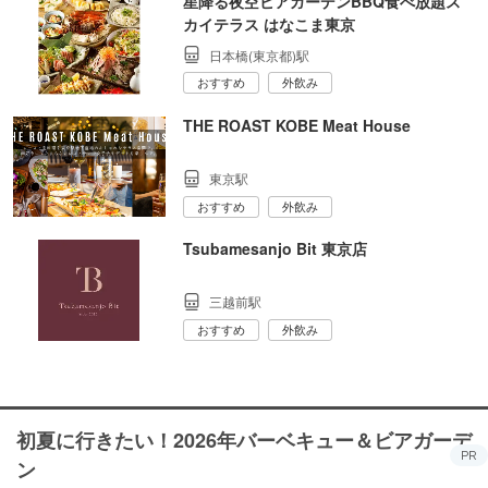
星降る夜空ビアガーデンBBQ食べ放題ス
カイテラス はなこま東京
日本橋(東京都)駅
おすすめ
外飲み
THE ROAST KOBE Meat House
東京駅
おすすめ
外飲み
Tsubamesanjo Bit 東京店
三越前駅
おすすめ
外飲み
初夏に行きたい！2026年バーベキュー＆ビアガーデ
PR
ン