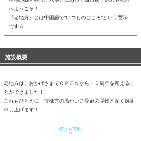
へようこそ！
『老地方』とは中国語で“いつものところ”という意味
です☆
施設概要
老地方は、おかげさまでＯＰＥＮから１０周年を迎えるこ
とができました！
これもひとえに、皆様方の温かいご愛顧の賜物と深く感謝
申し上げます！
老地方は、これからもお客様の笑顔のために、スタッフ一
続きを読む
同”一皿でも最高のものを、小さな店でも一流を”目指し、