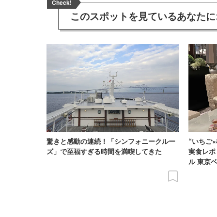
Check!
このスポットを見ている
あなたに
驚きと感動の連続！「シンフォニークルー
“いちご
ズ」で至福すぎる時間を満喫してきた
実食レポ
ル 東京