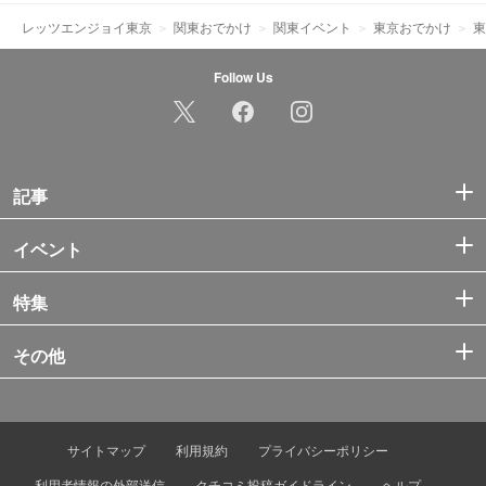
レッツエンジョイ東京
関東おでかけ
関東イベント
東京おでかけ
東
Follow Us
記事
イベント
特集
その他
サイトマップ
利用規約
プライバシーポリシー
利用者情報の外部送信
クチコミ投稿ガイドライン
ヘルプ