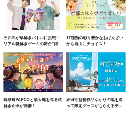
三四郎が早解きバトルに挑戦！
17種類の彩り豊かなおばんざい
リアル謎解きゲームの舞台"錦糸
から自由にチョイス！
町PARCO・楽天地"を巡る！
錦糸町PARCOと楽天地を巡る謎
細田守監督作品ゆかりの地を巡
解き企画が開催！
って限定グッズがもらえるチャ
ンス！