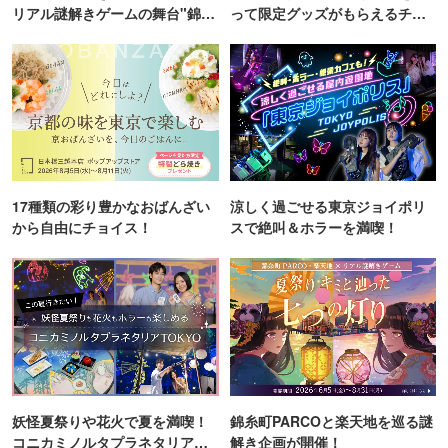
リアル謎解きゲームの舞台"錦糸
って限定グッズがもらえるチャ
町PARCO・楽天地"を巡る！
ンス！
17種類の彩り豊かなおばんざい
涼しく過ごせる東京ジョイポリ
から自由にチョイス！
スで絶叫＆ホラーを満喫！
妖怪夏祭りや花火で夏を満喫！
錦糸町PARCOと楽天地を巡る謎
コニカミノルタプラネタリア
解き企画が開催！