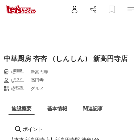
中華厨房 杏杏 （しんしん） 新高円寺店
新高円寺
高円寺
グルメ
施設概要
基本情報
関連記事
ポイント
【杏杏 新高円寺店】新高円寺駅 徒歩1分