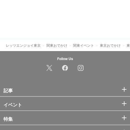
レッツエンジョイ東京
関東おでかけ
関東イベント
東京おでかけ
東
Follow Us
記事
イベント
特集