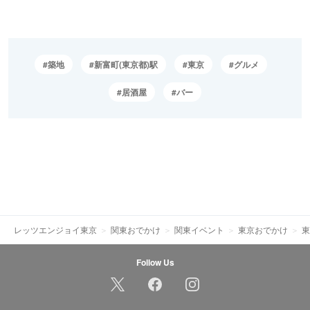
築地
新富町(東京都)駅
東京
グルメ
居酒屋
バー
レッツエンジョイ東京
関東おでかけ
関東イベント
東京おでかけ
東
Follow Us