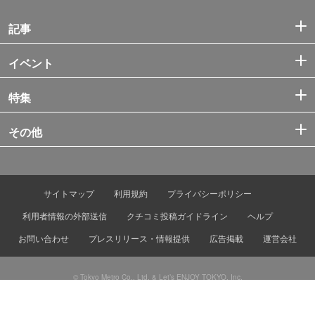
記事
イベント
特集
その他
サイトマップ
利用規約
プライバシーポリシー
利用者情報の外部送信
クチコミ投稿ガイドライン
ヘルプ
お問い合わせ
プレスリリース・情報提供
広告掲載
運営会社
© Tokyo Metro Co., Ltd. & Let’s ENJOY TOKYO, Inc.