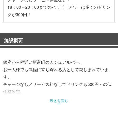
18：00～20：00までのハッピーアワーは多くのドリン
クが300円！
施設概要
銀座から程近い新富町のカジュアルバー。
お一人様でも気軽に立ち寄れる店として親しまれていま
す。
チャージなし／サービス料なしでドリンクも500円～の低
価格設定。
さらに18：00～20：00までのハッピーアワー。多くのドリ
続きを読む
ンクが300円！
女子会・お誕生日会など宴会も承ります。