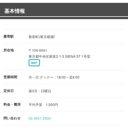
基本情報
《4時間飲み放題プラン》\2500
地下の半個室、5名様以上のご予約でガッツリ飲み放題。
食べ物よりもお酒！なんて方達にピッタリプラン。
最寄駅
新富町(東京都)駅
所在地
〒104-0041
東京都中央区新富2-1-3 SIENA ST 1号室
MAP
営業時間
月～日 ディナー：18:00～翌4:00
定休日
第3月・日曜日
料金・費用
平均予算 1,500円
問い合わせ
03-3551-2500