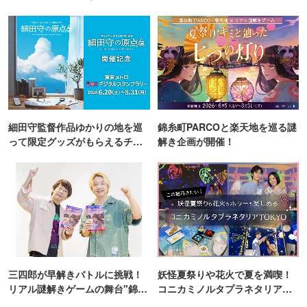
細田守監督作品ゆかりの地を巡
錦糸町PARCOと楽天地を巡る謎
って限定グッズがもらえるチャ
解き企画が開催！
ンス！
三四郎が早解きバトルに挑戦！
妖怪夏祭りや花火で夏を満喫！
リアル謎解きゲームの舞台"錦糸
コニカミノルタプラネタリア
町PARCO・楽天地"を巡る！
TOKYO