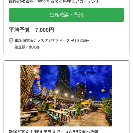
銀座の夜景を一望できるタイ料理ビアガーデン♪
空席確認・予約
平均予算 7,000円
銀座 個室＆テラス アジアティーク ‐Asiatique‐
銀座駅／東京都
新宿ど真ん中!映えテラスで手ぶらBBQ食べ放題