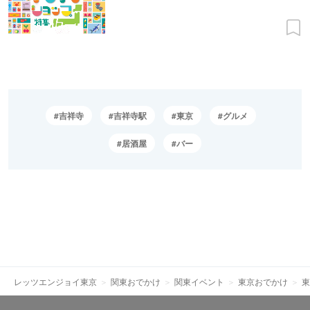
吉祥寺
吉祥寺駅
東京
グルメ
居酒屋
バー
レッツエンジョイ東京
関東おでかけ
関東イベント
東京おでかけ
東