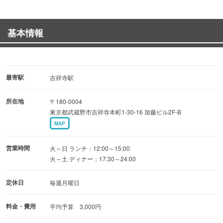
≪お料理≫
基本情報
創作カクテルやワインに合う各国料理。いろんなハーブや
スパイスを隠し味にモロッコ・タイ・南米などの料理をア
レンジして手作りにこだわって作っています♪
最寄駅
吉祥寺駅
≪パーティー≫
所在地
〒180-0004
Cafe Bar BLOOMOON（ブルゥムーン）は、パーティー各
東京都武蔵野市吉祥寺本町1-30-16 加藤ビル2F-B
種承ります。
MAP
4名からの小パーティーも、20名以上での貸切パーティー
も対応可能です。
営業時間
火～日 ランチ：12:00～15:00
火～土 ディナー：17:30～24:00
◆誕生日の方にはケーキをサービス！
定休日
毎週月曜日
◆大型スクリーン完備。
料金・費用
平均予算 3,000円
ご予算・リクエスト等ございましたら、お気軽にお問い合