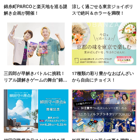
錦糸町PARCOと楽天地を巡る謎
涼しく過ごせる東京ジョイポリ
解き企画が開催！
スで絶叫＆ホラーを満喫！
三四郎が早解きバトルに挑戦！
17種類の彩り豊かなおばんざい
リアル謎解きゲームの舞台"錦糸
から自由にチョイス！
町PARCO・楽天地"を巡る！