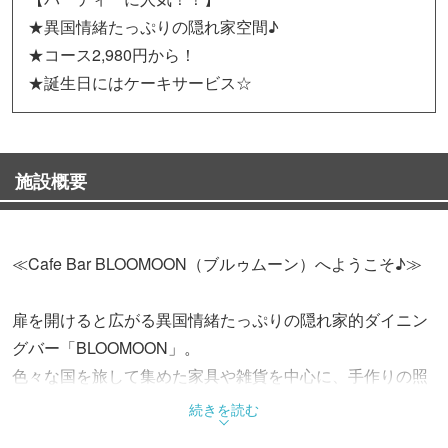
★異国情緒たっぷりの隠れ家空間♪
★コース2,980円から！
★誕生日にはケーキサービス☆
施設概要
≪Cafe Bar BLOOMOON（ブルゥムーン）へようこそ♪≫
扉を開けると広がる異国情緒たっぷりの隠れ家的ダイニン
グバー「BLOOMOON」。
色々な国を旅して集めた家具や雑貨を中心に、手作りの照
明やアンティークソファを使用して居心地のよい空間を創
続きを読む
りました。