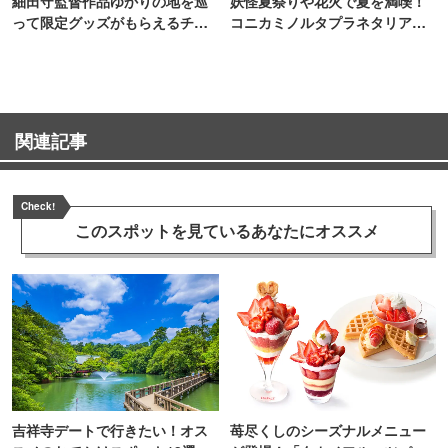
細田守監督作品ゆかりの地を巡
妖怪夏祭りや花火で夏を満喫！
って限定グッズがもらえるチャ
コニカミノルタプラネタリア
ンス！
TOKYO
関連記事
Check!
このスポットを見ている
あなたにオススメ
吉祥寺デートで行きたい！オス
苺尽くしのシーズナルメニュー