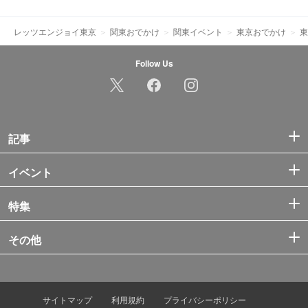
レッツエンジョイ東京
関東おでかけ
関東イベント
東京おでかけ
東
Follow Us
記事
イベント
特集
その他
サイトマップ
利用規約
プライバシーポリシー