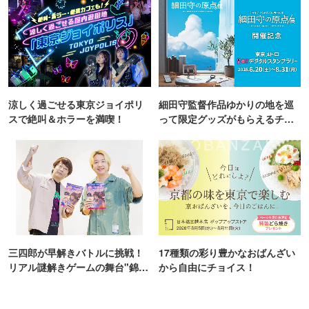
涼しく過ごせる東京ジョイポリ
細田守監督作品ゆかりの地を巡
スで絶叫＆ホラーを満喫！
って限定グッズがもらえるチャ
ンス！
三四郎が早解きバトルに挑戦！
17種類の彩り豊かなおばんざい
リアル謎解きゲームの舞台"錦糸
から自由にチョイス！
町PARCO・楽天地"を巡る！