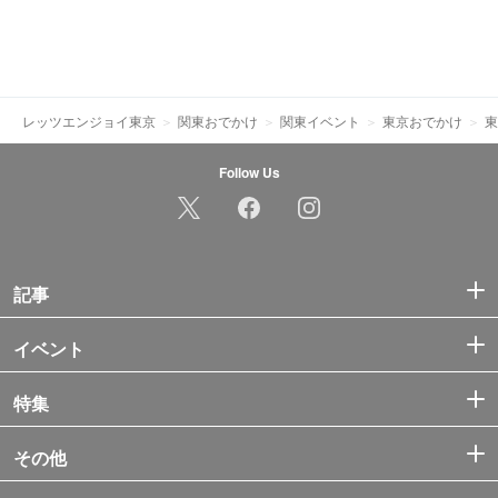
レッツエンジョイ東京
関東おでかけ
関東イベント
東京おでかけ
東
Follow Us
記事
イベント
特集
その他