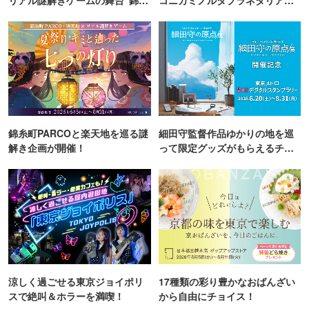
町PARCO・楽天地"を巡る！
TOKYO
錦糸町PARCOと楽天地を巡る謎
細田守監督作品ゆかりの地を巡
解き企画が開催！
って限定グッズがもらえるチャ
ンス！
涼しく過ごせる東京ジョイポリ
17種類の彩り豊かなおばんざい
スで絶叫＆ホラーを満喫！
から自由にチョイス！