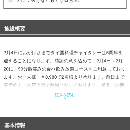
施設概要
2月4日におかげさまでタイ国料理チャイタレーは5周年を
迎えることになります。感謝の意を込めて 2月4日～2月
20に 90分微笑みの食べ飲み放題コースをご用意しており
ます。お一人様 ￥3,980で2名様より承ります。前日まで
要予約！ご来店全員で参加となっております。是非この機
会でタイ国料理チャイタレーの本格なタイ料理の味をご堪
続きを読む
能してみて下さいませ。
基本情報