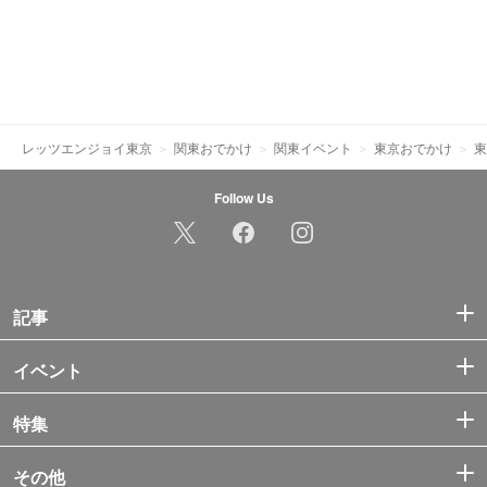
レッツエンジョイ東京
関東おでかけ
関東イベント
東京おでかけ
東
Follow Us
記事
イベント
特集
その他