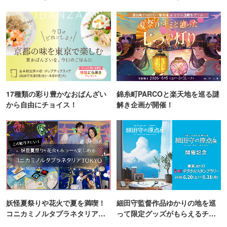
町PARCO・楽天地"を巡る！
17種類の彩り豊かなおばんざい
錦糸町PARCOと楽天地を巡る謎
から自由にチョイス！
解き企画が開催！
妖怪夏祭りや花火で夏を満喫！
細田守監督作品ゆかりの地を巡
コニカミノルタプラネタリア
って限定グッズがもらえるチャ
TOKYO
ンス！