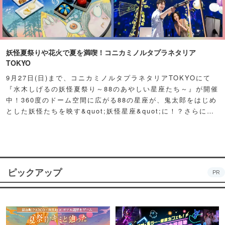
妖怪夏祭りや花火で夏を満喫！コニカミノルタプラネタリア
TOKYO
9月27日(日)まで、コニカミノルタプラネタリアTOKYOにて
『水木しげるの妖怪夏祭り～88のあやしい星座たち～』が開催
中！360度のドーム空間に広がる88の星座が、鬼太郎をはじめ
とした妖怪たちを映す&quot;妖怪星座&quot;に！？さらに例
年人気の夏祭り屋台も妖怪仕様で登場！怪しくもどこか愛らし
い妖怪たちが潜む不思議な空間に、ぜひ訪れてみて！
ピックアップ
PR