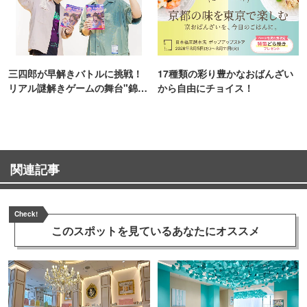
三四郎が早解きバトルに挑戦！
17種類の彩り豊かなおばんざい
リアル謎解きゲームの舞台"錦糸
から自由にチョイス！
町PARCO・楽天地"を巡る！
関連記事
Check!
このスポットを見ている
あなたにオススメ