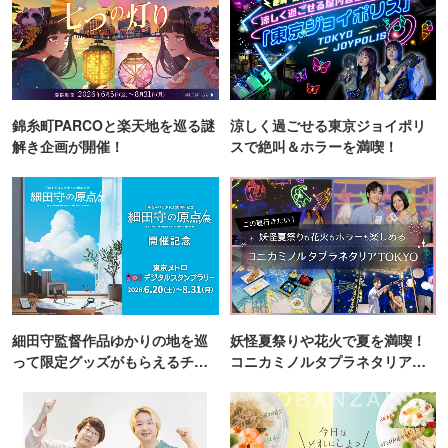
錦糸町PARCOと楽天地を巡る謎
涼しく過ごせる東京ジョイポリ
解き企画が開催！
スで絶叫＆ホラーを満喫！
細田守監督作品ゆかりの地を巡
妖怪夏祭りや花火で夏を満喫！
って限定グッズがもらえるチャ
コニカミノルタプラネタリア
ンス！
TOKYO