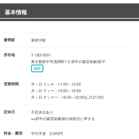
また、府中の友好都市ウィーンのワインが楽しめます。
基本情報
府中の森メンバーズの方は10％割引。
最寄駅
東府中駅
楽屋へのケータリング
所在地
〒183-0001
各種パーティー
東京都府中市浅間町1-2 府中の森芸術劇場1F
公演の打ち上げ
MAP
平成の間での大規模レセプション
営業時間
月～日 ランチ：11:00～15:00
～全て対応いたしております～
月～日 ティー：15:00～16:30
月～日 ディナー：16:30～22:00(L.O.21:00)
定休日
不定休日あり
※※府中の森芸術劇場の休館日に準ずる
料金・費用
平均予算 2,000円