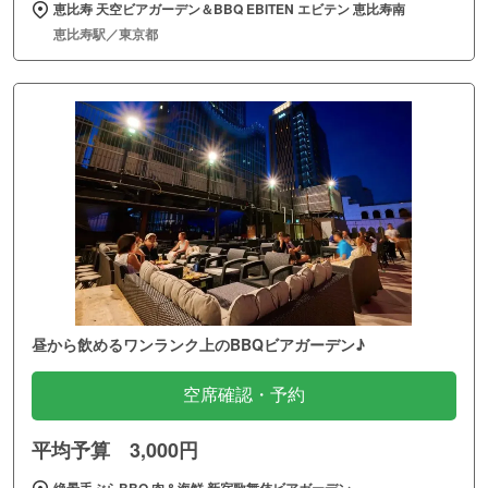
恵比寿 天空ビアガーデン＆BBQ EBITEN エビテン 恵比寿南
恵比寿駅／東京都
昼から飲めるワンランク上のBBQビアガーデン♪
空席確認・予約
平均予算 3,000円
絶景手ぶらBBQ 肉＆海鮮 新宿歌舞伎ビアガーデン