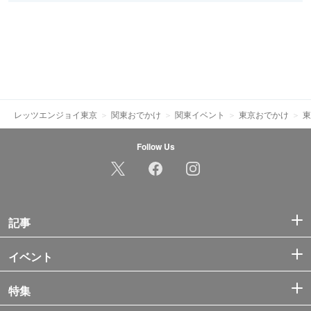
レッツエンジョイ東京
関東おでかけ
関東イベント
東京おでかけ
東
Follow Us
記事
イベント
特集