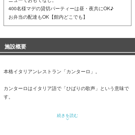
400名様マデの貸切パーティーは昼・夜共にOK♪
お弁当の配達もOK【館内どこでも】
施設概要
本格イタリアンレストラン「カンターロ」。
カンターロはイタリア語で「ひばりの歌声」という意味で
す。
カンターロの料理が奏でるハーモニーにぜひ舌鼓して下さ
続きを読む
い。