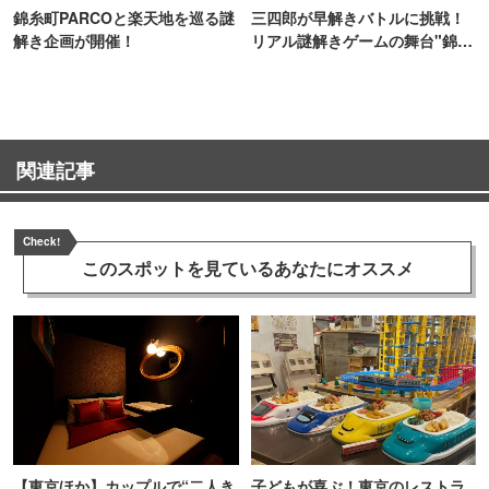
錦糸町PARCOと楽天地を巡る謎
三四郎が早解きバトルに挑戦！
解き企画が開催！
リアル謎解きゲームの舞台"錦糸
町PARCO・楽天地"を巡る！
関連記事
Check!
このスポットを見ている
あなたにオススメ
【東京ほか】カップルで“二人き
子どもが喜ぶ！東京のレストラ