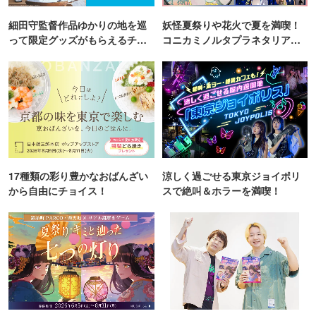
細田守監督作品ゆかりの地を巡
妖怪夏祭りや花火で夏を満喫！
って限定グッズがもらえるチャ
コニカミノルタプラネタリア
ンス！
TOKYO
17種類の彩り豊かなおばんざい
涼しく過ごせる東京ジョイポリ
から自由にチョイス！
スで絶叫＆ホラーを満喫！