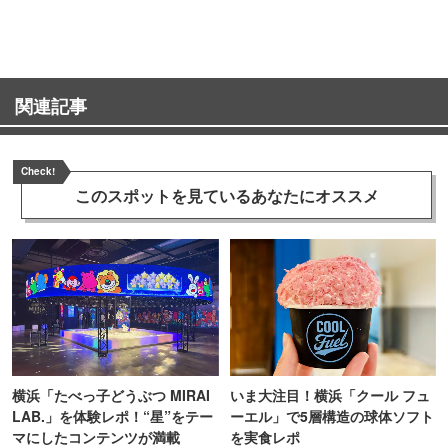
TOKYO
町PARCO・楽天地"を巡る！
関連記事
Check!
このスポットを見ている
あなたにオススメ
横浜「たべっ子どうぶつ MIRAI
いま大注目！横浜「クール フュ
LAB.」を体験レポ！“星”をテー
ーエル」で5層構造の球体ソフト
マにしたコンテンツが満載
を実食レポ