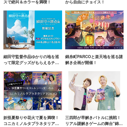
スで絶叫＆ホラーを満喫！
から自由にチョイス！
細田守監督作品ゆかりの地を巡
錦糸町PARCOと楽天地を巡る謎
って限定グッズがもらえるチャ
解き企画が開催！
ンス！
妖怪夏祭りや花火で夏を満喫！
三四郎が早解きバトルに挑戦！
コニカミノルタプラネタリア
リアル謎解きゲームの舞台"錦糸