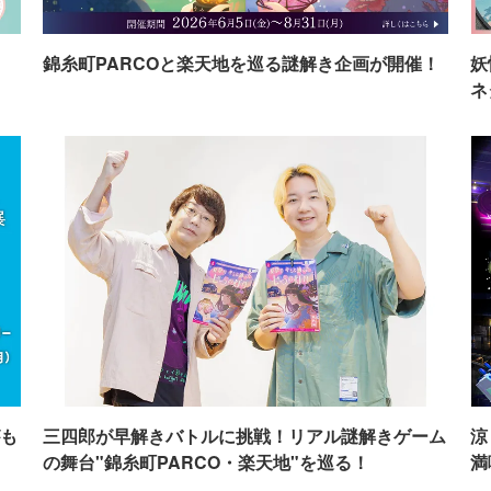
イ
錦糸町PARCOと楽天地を巡る謎解き企画が開催！
妖
ネ
も
三四郎が早解きバトルに挑戦！リアル謎解きゲーム
涼
の舞台"錦糸町PARCO・楽天地"を巡る！
満