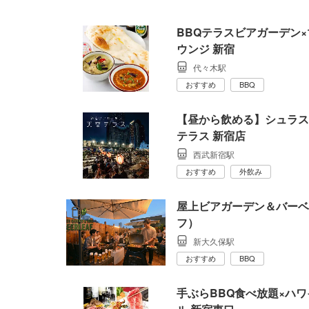
BBQテラスビアガーデン×
ウンジ 新宿
代々木駅
おすすめ
BBQ
【昼から飲める】シュラス
テラス 新宿店
西武新宿駅
おすすめ
外飲み
屋上ビアガーデン＆バーベキュ
フ）
新大久保駅
おすすめ
BBQ
手ぶらBBQ食べ放題×ハ