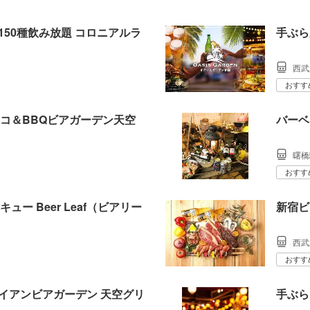
150種飲み放題 コロニアルラ
手ぶら
西武
おすす
コ＆BBQビアガーデン天空
バーベ
曙橋
おすす
ー Beer Leaf（ビアリー
新宿ビア
西武
おすす
ワイアンビアガーデン 天空グリ
手ぶら