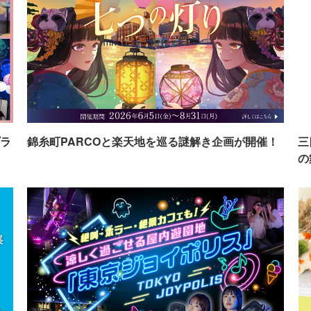
ラ
錦糸町PARCOと楽天地を巡る謎解き企画が開催！
三
の