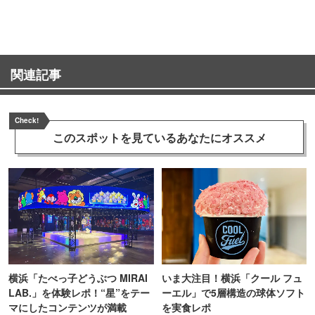
ンス！
関連記事
Check!
このスポットを見ている
あなたにオススメ
横浜「たべっ子どうぶつ MIRAI
いま大注目！横浜「クール フュ
LAB.」を体験レポ！“星”をテー
ーエル」で5層構造の球体ソフト
マにしたコンテンツが満載
を実食レポ