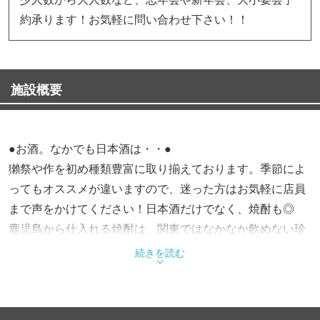
約承ります！お気軽に問い合わせ下さい！！
施設概要
●お酒。なかでも日本酒は・・●
獺祭や作を初め種類豊富に取り揃えております。季節によ
ってもオススメが違いますので、迷った方はお気軽に店員
まで声をかけてください！日本酒だけでなく、焼酎も◎
鹿児島から仕入れる焼酎は、関東ではなかなか飲めない珍
しい銘柄もあります。とにかく、おいしいお酒・おもしろ
続きを読む
いお酒は積極的にお出ししています！お酒が好きな方も是
非お越しください。