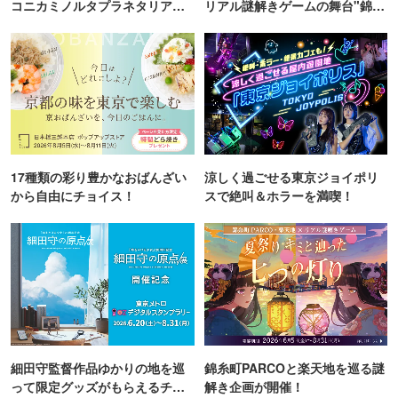
コニカミノルタプラネタリア
リアル謎解きゲームの舞台"錦糸
TOKYO
町PARCO・楽天地"を巡る！
17種類の彩り豊かなおばんざい
涼しく過ごせる東京ジョイポリ
から自由にチョイス！
スで絶叫＆ホラーを満喫！
細田守監督作品ゆかりの地を巡
錦糸町PARCOと楽天地を巡る謎
って限定グッズがもらえるチャ
解き企画が開催！