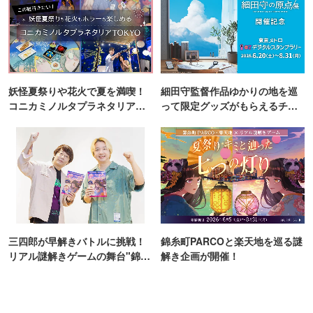
妖怪夏祭りや花火で夏を満喫！
細田守監督作品ゆかりの地を巡
コニカミノルタプラネタリア
って限定グッズがもらえるチャ
TOKYO
ンス！
三四郎が早解きバトルに挑戦！
錦糸町PARCOと楽天地を巡る謎
リアル謎解きゲームの舞台"錦糸
解き企画が開催！
町PARCO・楽天地"を巡る！