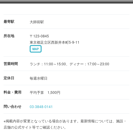
☆食器
”コレにしよっ！！”ピピッときたものばかりです！
ナシゴレンの器はバリ島のお祭りの時に利用するカゴ製で
最寄駅
大師前駅
す！
所在地
〒123-0845
東京都足立区西新井本町5-9-11
MAP
営業時間
ランチ：11:00～15:00、ディナー：17:00～23:00
定休日
毎週水曜日
料金・費用
平均予算 1,500円
問い合わせ
03-3848-0141
※掲載内容が変更となっている場合があります。最新情報については、施設・
店舗の公式サイト等でご確認ください。