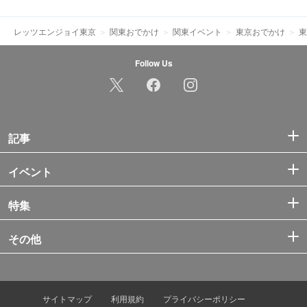
レッツエンジョイ東京
関東おでかけ
関東イベント
東京おでかけ
東
Follow Us
記事
イベント
特集
その他
サイトマップ
利用規約
プライバシーポリシー