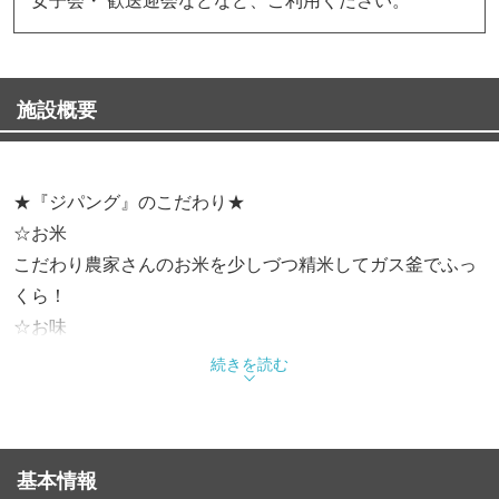
施設概要
★『ジパング』のこだわり★
☆お米
こだわり農家さんのお米を少しづつ精米してガス釜でふっ
くら！
☆お味
身体に優しい薄味です。お味のご希望もお気軽にどうぞ♪
続きを読む
”ナシゴレン、辛くしないで～～”なんて言うのも有！！
☆自家製
お料理、ドレッシング、デザートまで出来る限り自家製で
基本情報
す！