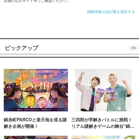
店舗の公式サイト等でご確認ください。
掲載情報の誤記載を報告する
ピックアップ
PR
錦糸町PARCOと楽天地を巡る謎
三四郎が早解きバトルに挑戦！
解き企画が開催！
リアル謎解きゲームの舞台"錦糸
町PARCO・楽天地"を巡る！