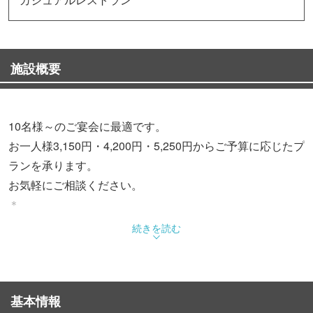
施設概要
10名様～のご宴会に最適です。
お一人様3,150円・4,200円・5,250円からご予算に応じたプ
ランを承ります。
お気軽にご相談ください。
＊
プラスお一人様2,000円で飲み放題にできます。
続きを読む
15名様以上の場合は1,600円で飲み放題です！
＊
※このメニューは御予約をお願いします。
基本情報