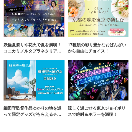
妖怪夏祭りや花火で夏を満喫！
17種類の彩り豊かなおばんざい
コニカミノルタプラネタリア
から自由にチョイス！
TOKYO
細田守監督作品ゆかりの地を巡
涼しく過ごせる東京ジョイポリ
って限定グッズがもらえるチャ
スで絶叫＆ホラーを満喫！
ンス！