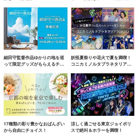
町PARCO・楽天地"を巡る！
細田守監督作品ゆかりの地を巡
妖怪夏祭りや花火で夏を満喫！
って限定グッズがもらえるチャ
コニカミノルタプラネタリア
ンス！
TOKYO
17種類の彩り豊かなおばんざい
涼しく過ごせる東京ジョイポリ
から自由にチョイス！
スで絶叫＆ホラーを満喫！