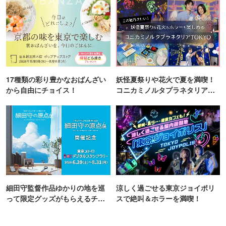
17種類の彩り豊かなおばんざい
妖怪夏祭りや花火で夏を満喫！
から自由にチョイス！
コニカミノルタプラネタリア
TOKYO
細田守監督作品ゆかりの地を巡
涼しく過ごせる東京ジョイポリ
って限定グッズがもらえるチャ
スで絶叫＆ホラーを満喫！
ンス！