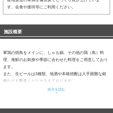
す。会食や接待等にご利用ください。
施設概要
軍鶏の焼鳥をメインに、しゃも鍋、その他の鶏（鳥）料
理、海鮮のお刺身や季節に合わせた料理をご用意しており
ます。
また、生ビールは3種類、地酒や本格焼酎は入手困難な銘
柄なども数多くとりそろえております。
4～25名様位のご宴会のお席をご用意できますので、お気
続きを読む
軽にお電話ください。