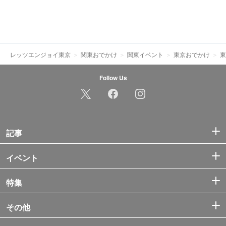
レッツエンジョイ東京
関東おでかけ
関東イベント
東京おでかけ
東
Follow Us
記事
イベント
特集
その他