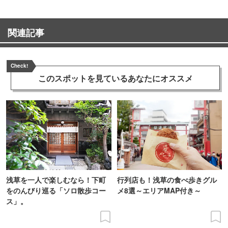
関連記事
Check!
このスポットを見ている
あなたにオススメ
浅草を一人で楽しむなら！下町
行列店も！浅草の食べ歩きグル
をのんびり巡る「ソロ散歩コー
メ8選～エリアMAP付き～
ス」。