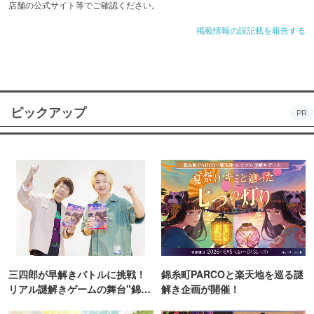
店舗の公式サイト等でご確認ください。
掲載情報の誤記載を報告する
ピックアップ
PR
三四郎が早解きバトルに挑戦！
錦糸町PARCOと楽天地を巡る謎
リアル謎解きゲームの舞台"錦糸
解き企画が開催！
町PARCO・楽天地"を巡る！