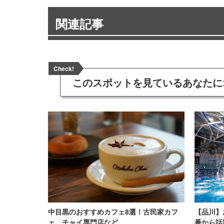
関連記事
Check!
このスポットを見ている
あなたに
中目黒のおすすめカフェ8選！古民家カフ
【品川】
ェ、チャイ専門店など
番から話