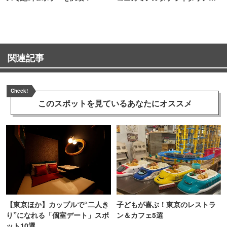
TOKYO
関連記事
Check!
このスポットを見ている
あなたにオススメ
【東京ほか】カップルで“二人き
子どもが喜ぶ！東京のレストラ
り”になれる「個室デート」スポ
ン＆カフェ5選
ット10選