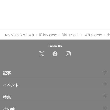
レッツエンジョイ東京
関東おでかけ
関東イベント
東京おでかけ
東
Follow Us
記事
イベント
特集
その他