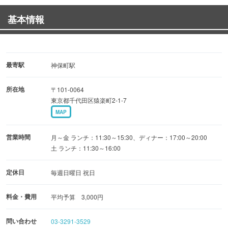
基本情報
6,300円の『そば会席コース』10品～12品
4名様～最大12名様まで
最寄駅
神保町駅
所在地
〒101-0064
東京都千代田区猿楽町2-1-7
MAP
営業時間
月～金 ランチ：11:30～15:30、ディナー：17:00～20:00
土 ランチ：11:30～16:00
定休日
毎週日曜日 祝日
料金・費用
平均予算 3,000円
問い合わせ
03-3291-3529