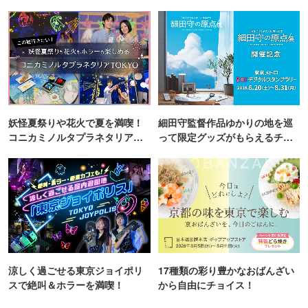
町PARCO・楽天地"を巡る！
妖怪夏祭りや花火で夏を満喫！
細田守監督作品ゆかりの地を巡
コニカミノルタプラネタリア
って限定グッズがもらえるチャ
TOKYO
ンス！
涼しく過ごせる東京ジョイポリ
17種類の彩り豊かなおばんざい
スで絶叫＆ホラーを満喫！
から自由にチョイス！