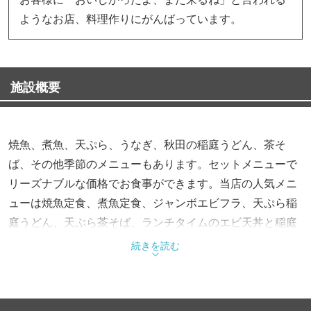
ようなお店、料理作りにがんばっています。
施設概要
焼魚、煮魚、天ぷら、うなぎ、秋田の稲庭うどん、茶そ
ば、その他季節のメニューもあります。セットメニューで
リーズナブルな価格でお食事ができます。当店の人気メニ
ューは焼魚定食、煮魚定食、ジャンボエビフラ、天ぷら稲
庭うどん、天ぷら茶そば、ランチタイムのエビ天丼と稲庭
うどんセットがお客様に喜ばれています。是非御来店下さ
続きを読む
い。お待ち申し上げています。