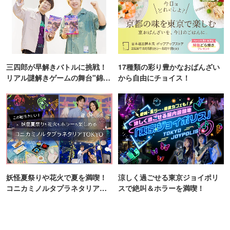
三四郎が早解きバトルに挑戦！
17種類の彩り豊かなおばんざい
リアル謎解きゲームの舞台"錦糸
から自由にチョイス！
町PARCO・楽天地"を巡る！
妖怪夏祭りや花火で夏を満喫！
涼しく過ごせる東京ジョイポリ
コニカミノルタプラネタリア
スで絶叫＆ホラーを満喫！
TOKYO