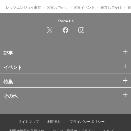
レッツエンジョイ東京
関東おでかけ
関東イベント
東京おでかけ
東
Follow Us
記事
イベント
特集
その他
サイトマップ
利用規約
プライバシーポリシー
利用者情報の外部送信
クチコミ投稿ガイドライン
ヘルプ