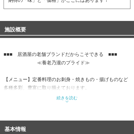
施設概要
■■■ 居酒屋の老舗ブランドだからこそできる ■■■
≪養老乃瀧のプライド≫
【メニュー】定番料理のお刺身・焼きもの・揚げものなど
多種多彩、豊富に取り揃えております。
続きを読む
【価格】昔懐かしい味から流行りの味まで納得の安心プラ
イス！！
基本情報
【こだわりとお酒】その日によって変わるお勧めのメニュ