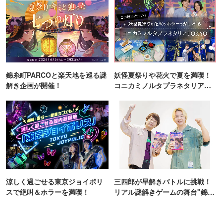
錦糸町PARCOと楽天地を巡る謎
妖怪夏祭りや花火で夏を満喫！
解き企画が開催！
コニカミノルタプラネタリア
TOKYO
涼しく過ごせる東京ジョイポリ
三四郎が早解きバトルに挑戦！
スで絶叫＆ホラーを満喫！
リアル謎解きゲームの舞台"錦糸
町PARCO・楽天地"を巡る！