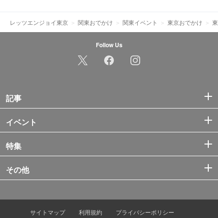
レッツエンジョイ東京
関東おでかけ
関東イベント
東京おでかけ
東
Follow Us
記事
イベント
特集
その他
サイトマップ
利用規約
プライバシーポリシー