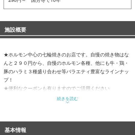
施設概要
★ホルモン中心の七輪焼きのお店です。自慢の焼き物はな
んと２９０円から、自慢のホルモン各種、他にも牛・鶏・
豚のハラミ３種盛り合わせ等バラエティ豊富なラインナッ
プ！
★便利なクーポンも有りますのでご活用ください
★お得な宴会プランもあります、１５名様より貸切可能。
続きを読む
小～中規模の宴会も是非是非かぐらへ
tel 042-323-0029
基本情報