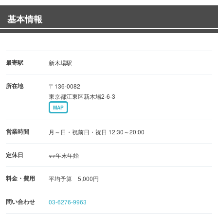
※貸切や15名様以上の場合は、上記出航便以外でも承れる
基本情報
場合がございます。お問い合わせくださいませ。
最寄駅
新木場駅
所在地
〒136-0082
東京都江東区新木場2-6-3
MAP
営業時間
月～日・祝前日・祝日 12:30～20:00
定休日
※※年末年始
料金・費用
平均予算 5,000円
問い合わせ
03-6276-9963