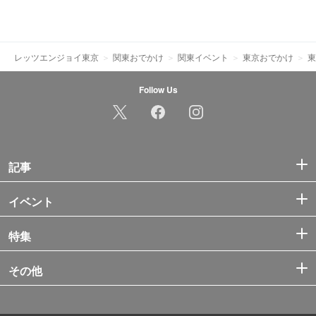
レッツエンジョイ東京
関東おでかけ
関東イベント
東京おでかけ
東
Follow Us
記事
イベント
特集
その他