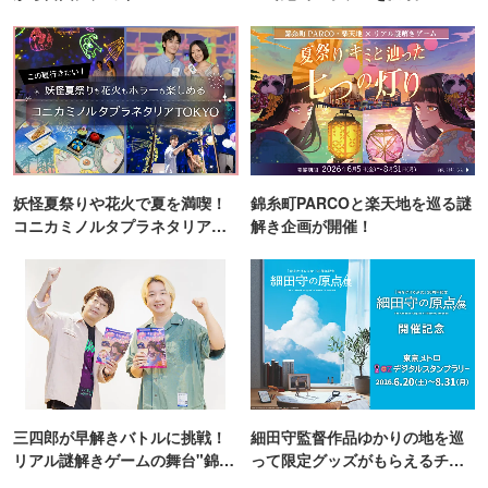
妖怪夏祭りや花火で夏を満喫！
錦糸町PARCOと楽天地を巡る謎
コニカミノルタプラネタリア
解き企画が開催！
TOKYO
三四郎が早解きバトルに挑戦！
細田守監督作品ゆかりの地を巡
リアル謎解きゲームの舞台"錦糸
って限定グッズがもらえるチャ
町PARCO・楽天地"を巡る！
ンス！