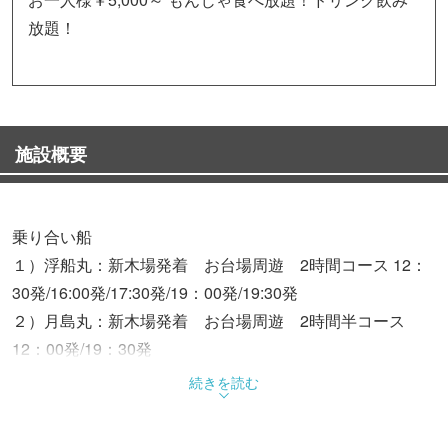
放題！
施設概要
乗り合い船
１）浮船丸：新木場発着 お台場周遊 2時間コース 12：
30発/16:00発/17:30発/19：00発/19:30発
２）月島丸：新木場発着 お台場周遊 2時間半コース
12：00発/19：30発
※他のお客様のご予約状況により他便へのご変更、欠航す
続きを読む
る場合がございます。その場合弊社より5日前後までにご
連絡差し上げます