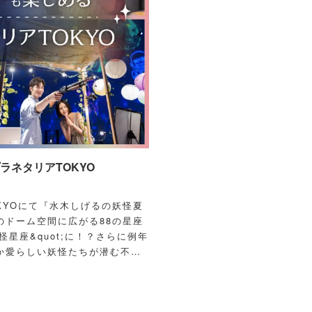
ネタリアTOKYO
OKYOにて『水木しげるの妖怪夏
のドーム空間に広がる88の星座
怪星座&quot;に！？さらに例年
か愛らしい妖怪たちが潜む不思