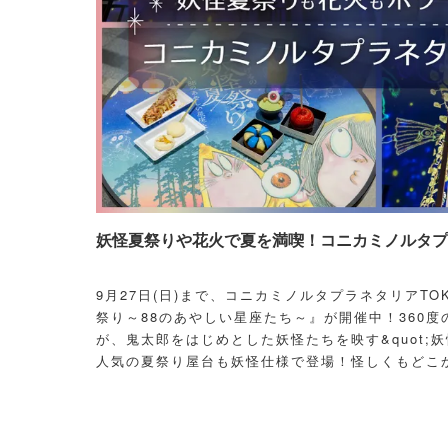
妖怪夏祭りや花火で夏を満喫！コニカミノルタプラ
9月27日(日)まで、コニカミノルタプラネタリアT
祭り～88のあやしい星座たち～』が開催中！360度
が、鬼太郎をはじめとした妖怪たちを映す&quot;妖
人気の夏祭り屋台も妖怪仕様で登場！怪しくもどこ
議な空間に、ぜひ訪れてみて！