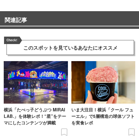
関連記事
Check!
このスポットを見ている
あなたにオススメ
横浜「たべっ子どうぶつ MIRAI
いま大注目！横浜「クール フュ
LAB.」を体験レポ！“星”をテー
ーエル」で5層構造の球体ソフト
マにしたコンテンツが満載
を実食レポ