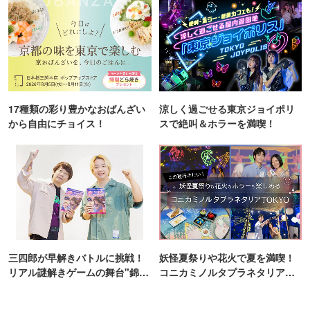
17種類の彩り豊かなおばんざい
涼しく過ごせる東京ジョイポリ
から自由にチョイス！
スで絶叫＆ホラーを満喫！
三四郎が早解きバトルに挑戦！
妖怪夏祭りや花火で夏を満喫！
リアル謎解きゲームの舞台"錦糸
コニカミノルタプラネタリア
町PARCO・楽天地"を巡る！
TOKYO