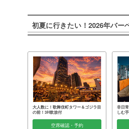
初夏に行きたい！2026年バ
大人数に！歌舞伎町タワー＆ゴジラ目
非日常
の前！3H飲放付
しむ手
空席確認・予約