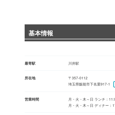
基本情報
最寄駅
川井駅
所在地
〒357-0112
埼玉県飯能市下名栗917-1
営業時間
月・火・木～日 ランチ：11:00～1
月・火・木～日 ディナー：17:00～