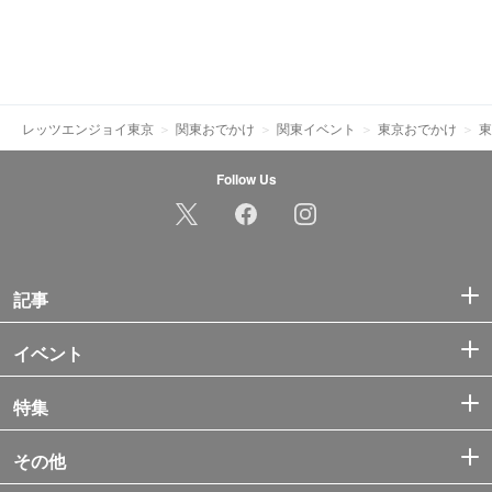
レッツエンジョイ東京
関東おでかけ
関東イベント
東京おでかけ
東
Follow Us
記事
イベント
特集
その他