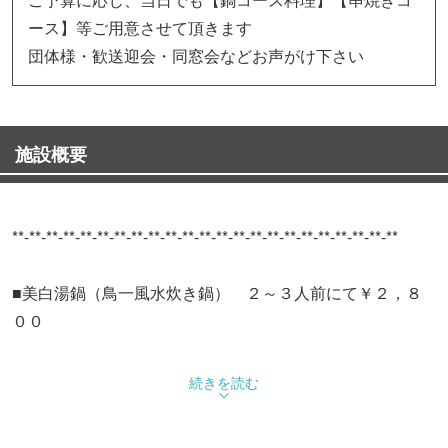
ース】等ご用意させて頂きます
団体様・歓送迎会・同窓会などお声がけ下さい
施設概要
**-**-**-**-**-**-**-**-**-**-**-**-**-**-**-**-**-**-**-**-**-**-**
■美白湯鍋（鳥一風水炊き鍋） ２～３人前にて￥２，８
００
《美白湯》
続きを読む
由来・・・お肌に必要なコラーゲンをタップりと凝縮させ
た【白湯】出汁が、まるで【美白】な肌を思わせる為命名