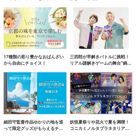
17種類の彩り豊かなおばんざい
三四郎が早解きバトルに挑戦！
から自由にチョイス！
リアル謎解きゲームの舞台"錦糸
町PARCO・楽天地"を巡る！
細田守監督作品ゆかりの地を巡
妖怪夏祭りや花火で夏を満喫！
って限定グッズがもらえるチャ
コニカミノルタプラネタリア
ンス！
TOKYO