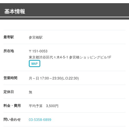
されました
基本情報
【料理】
鶏肉卸売問屋の直営店。
最寄駅
参宮橋駅
青森の契約農家で抗菌剤・抗生物質等を含まないオリジナ
所在地
〒151-0053
ル
東京都渋谷区代々木4-5-1 参宮橋ショッピングビル1F
配合飼料で育て厳しい規格を満たしたものだけを厳選し、
MAP
差別化することで常に高品質を保っています。
営業時間
月～日 17:00～23:30(L.O.22:30)
定休日
無
料金・費用
平均予算 3,500円
問い合わせ
03-5358-6899