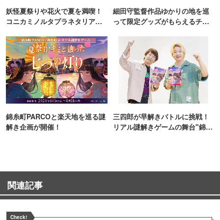
妖怪夏祭りや花火で夏を満喫！
細田守監督作品ゆかりの地を巡
コニカミノルタプラネタリア
って限定グッズがもらえるチャ
TOKYO
ンス！
錦糸町PARCOと楽天地を巡る謎
三四郎が早解きバトルに挑戦！
解き企画が開催！
リアル謎解きゲームの舞台"錦糸
町PARCO・楽天地"を巡る！
関連記事
Check!