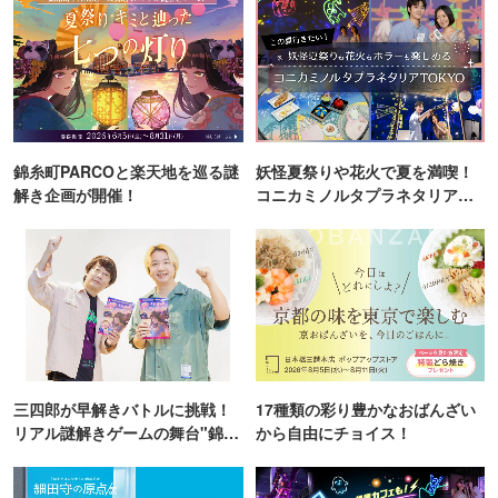
錦糸町PARCOと楽天地を巡る謎
妖怪夏祭りや花火で夏を満喫！
解き企画が開催！
コニカミノルタプラネタリア
TOKYO
三四郎が早解きバトルに挑戦！
17種類の彩り豊かなおばんざい
リアル謎解きゲームの舞台"錦糸
から自由にチョイス！
町PARCO・楽天地"を巡る！