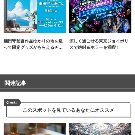
細田守監督作品ゆかりの地を巡
涼しく過ごせる東京ジョイポリ
って限定グッズがもらえるチャ
スで絶叫＆ホラーを満喫！
ンス！
関連記事
Check!
このスポットを見ている
あなたにオススメ